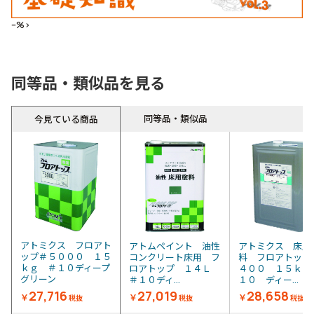
--%>
同等品・類似品を見る
同等品・類似品
今見ている商品
アトミクス フロアト
アトムペイント 油性
アトミクス 床用
ップ＃５０００ １５
コンクリート床用 フ
料 フロアトップ
ｋｇ ＃１０ディープ
ロアトップ １４Ｌ
４００ １５ｋｇ
グリーン
＃１０ディ...
１０ ディー...
27,716
27,019
28,658
￥
￥
￥
税抜
税抜
税抜