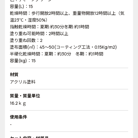
容量(L)：15
乾燥時間：歩行開放2時間以上、重量物開放12時間以上（気
温23℃・湿度50%）
指触乾燥時間：夏期:約30分冬期:約1時間
塗り重ね可能時間：2時間以上
塗り重ね回数：2
塗布面積(㎡)：45～50(コーティング工法・0.15Kg/m2)
半硬化乾燥時間：夏期：約30分 冬期：約1時間
容量(kg)：15
材質
アクリル塗料
質量・質量単位
16.2ｋｇ
使用条件
-