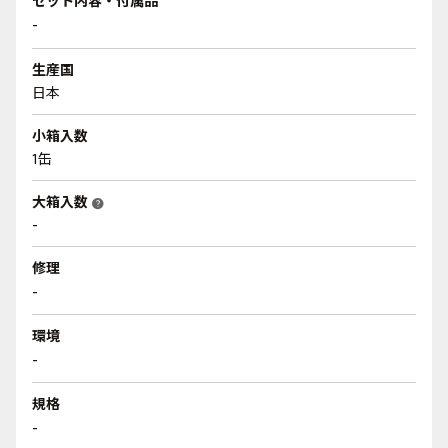
セット内容・付属品
-
生産国
日本
小箱入数
1缶
大箱入数
help
-
修理
-
環境
-
規格
-