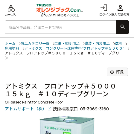
category
login
person
ログイン
購入希望の方
カテゴリ
search
ホーム
商品カテゴリ一覧
工事・照明用品
塗装・内装用品
塗料
床用塗料
アトミクス コンクリート床用塗料“フロアトップ＃５０００”
アトミクス フロアトップ＃５０００ １５ｋｇ ＃１０ディープグリー
ン
print
印刷
アトミクス フロアトップ＃５０００
１５ｋｇ ＃１０ディープグリーン
Oil-based Paint for Concrete Floor
アトムサポート（株）
技術相談窓口
03-3969-3160