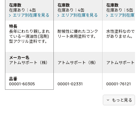
在庫数
在庫数
在庫数
在庫あり：4缶
在庫あり：4缶
在庫あり：5缶
エリア別在庫を見る
エリア別在庫を見る
エリア別在庫を
特長
長年にわたり親しまれ
耐候性に優れたコンク
水性塗料なので溶
ている一液油性(溶剤)
リート床用塗料です。
がありません。
型アクリル塗料です。
メーカー名
アトムサポート（株）
アトムサポート（株）
アトムサポート（
品番
00001-60305
00001-02331
00001-76121
expand_more
もっと見る