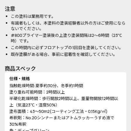
注意
この塗料は業務用です。
有識者もしくは、本塗料の塗装経験者以外の方はご使用になら
ないでください。
#800プライマー塗装後の上塗り塗装間隔は2～6時間（23℃
時）です。
この時間内に必ずフロアトップの1回目を塗装してください。
既存塗膜がある場合、事前に密着性を確認してください。
商品スペック
仕様・規格
指触乾燥時間:夏季約30分、冬季約1時間
塗り重ね可能時間：2時間以上
半硬化乾燥時間：歩行開放2時間以上、重量物開放12時間以
上（気温23℃・湿度50%）
塗布面積：43～50m2(コーティング工法・0.15Kg/㎡)
希釈剤：No.20シンナーまたはアトムラッカーうすめ液で
30%希釈
色：ディープグリーン