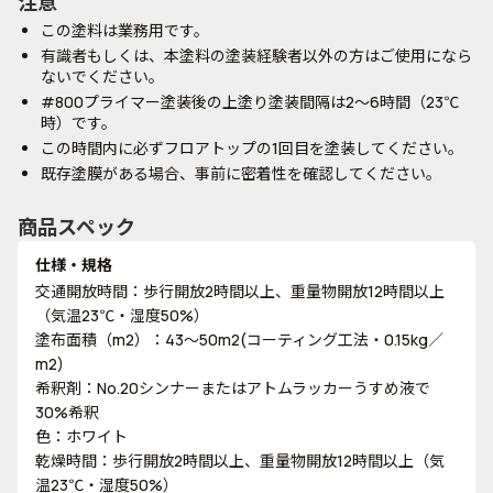
注意
この塗料は業務用です。
有識者もしくは、本塗料の塗装経験者以外の方はご使用になら
ないでください。
#800プライマー塗装後の上塗り塗装間隔は2～6時間（23℃
時）です。
この時間内に必ずフロアトップの1回目を塗装してください。
既存塗膜がある場合、事前に密着性を確認してください。
商品スペック
仕様・規格
交通開放時間：歩行開放2時間以上、重量物開放12時間以上
（気温23℃・湿度50%）
塗布面積（m2）：43～50m2(コーティング工法・0.15kg／
m2)
希釈剤：No.20シンナーまたはアトムラッカーうすめ液で
30%希釈
色：ホワイト
乾燥時間：歩行開放2時間以上、重量物開放12時間以上（気
温23℃・湿度50%）