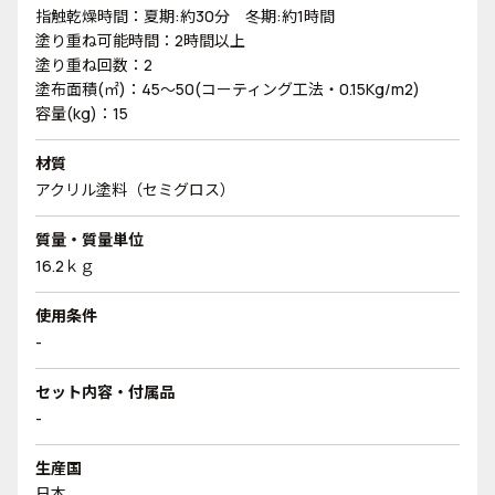
指触乾燥時間：夏期:約30分 冬期:約1時間
塗り重ね可能時間：2時間以上
塗り重ね回数：2
塗布面積(㎡)：45～50(コーティング工法・0.15Kg/m2)
容量(kg)：15
材質
アクリル塗料（セミグロス）
質量・質量単位
16.2ｋｇ
使用条件
-
セット内容・付属品
-
生産国
日本