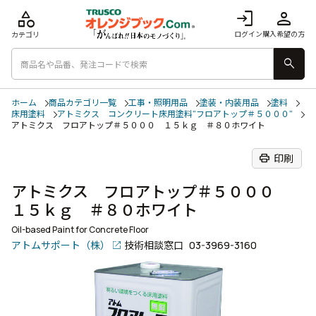
category
login
person
ログイン
購入希望の方
カテゴリ
search
ホーム
商品カテゴリ一覧
工事・照明用品
塗装・内装用品
塗料
床用塗料
アトミクス コンクリート床用塗料“フロアトップ＃５０００”
アトミクス フロアトップ＃５０００ １５ｋｇ ＃８０ホワイト
print
印刷
アトミクス フロアトップ＃５０００
１５ｋｇ ＃８０ホワイト
Oil-based Paint for Concrete Floor
アトムサポート（株）
技術相談窓口
03-3969-3160