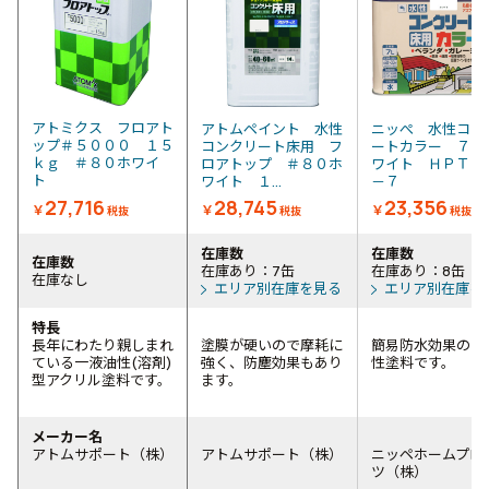
アトミクス フロアト
アトムペイント 水性
ニッぺ 水性コン
ップ＃５０００ １５
コンクリート床用 フ
ートカラー ７Ｌ
ｋｇ ＃８０ホワイ
ロアトップ ＃８０ホ
ワイト ＨＰＴ２
ト
ワイト １...
－７
27,716
28,745
23,356
￥
￥
￥
税抜
税抜
税抜
在庫数
在庫数
在庫数
在庫あり：7缶
在庫あり：8缶
在庫なし
エリア別在庫を見る
エリア別在庫を
特長
長年にわたり親しまれ
塗膜が硬いので摩耗に
簡易防水効果のあ
ている一液油性(溶剤)
強く、防塵効果もあり
性塗料です。
型アクリル塗料です。
ます。
メーカー名
アトムサポート（株）
アトムサポート（株）
ニッペホームプロ
ツ（株）