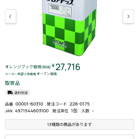
27,716
￥
オレンジブック価格
(税抜)
オープン価格
メーカー希望小売価格
取寄品
local_shipping
送料別途
00001-60310
228-0175
品番
発注コード
4971544603100
1缶
-
JAN
発注単位
入数
13種類の商品があります