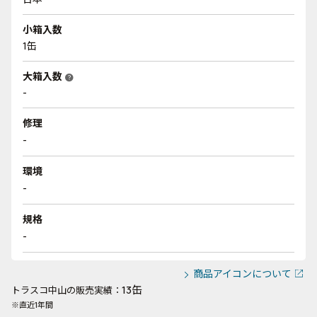
小箱入数
1缶
大箱入数
help
-
修理
-
環境
-
規格
-
商品アイコンについて
13缶
トラスコ中山の販売実績：
※直近1年間