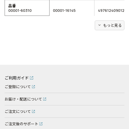
品番
00001-60310
00001-16145
4976124090127
expand_more
もっと見る
ご利用ガイド
ご登録について
お届け・配送について
ご注文について
ご注文後のサポート