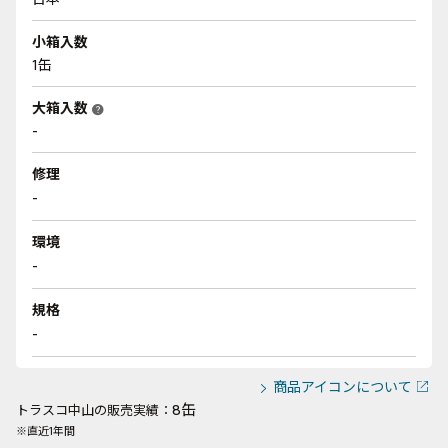
小箱入数
1缶
大箱入数
help
-
修理
-
環境
-
規格
-
商品アイコンについて
8缶
トラスコ中山の販売実績：
※直近1年間