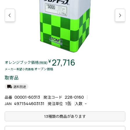
27,716
￥
オレンジブック価格
(税抜)
オープン価格
メーカー希望小売価格
取寄品
local_shipping
送料別途
00001-60313
228-0160
品番
発注コード
4971544603131
1缶
-
JAN
発注単位
入数
13種類の商品があります