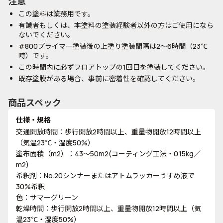
注意
この塗料は業務用です。
有識者もしくは、本塗料の塗装経験者以外の方はご使用になら
ないでください。
#800プライマー塗装後の上塗り塗装間隔は2～6時間（23℃
時）です。
この時間内に必ずフロアトップの1回目を塗装してください。
既存塗膜がある場合、事前に密着性を確認してください。
商品スペック
仕様・規格
交通開放時間：歩行開放2時間以上、重量物開放12時間以上
（気温23℃・湿度50%）
塗布面積（m2）：43～50m2(コーティング工法・0.15kg／
m2)
希釈剤：No.20シンナーまたはアトムラッカーうすめ液で
30%希釈
色：サマーグリーン
乾燥時間：歩行開放2時間以上、重量物開放12時間以上（気
温23℃・湿度50%）