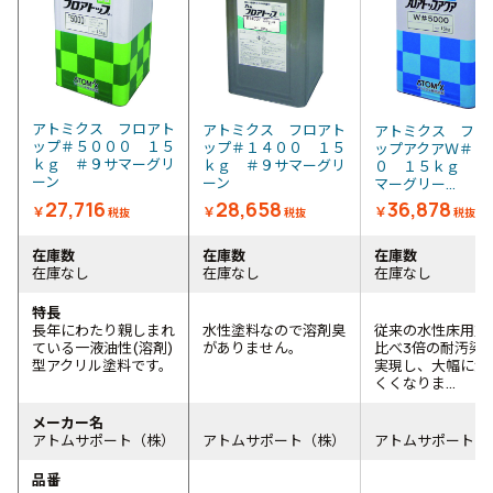
アトミクス フロアト
アトミクス フロアト
アトミクス フロ
ップ＃５０００ １５
ップ＃１４００ １５
ップアクアＷ＃５
ｋｇ ＃９サマーグリ
ｋｇ ＃９サマーグリ
０ １５ｋｇ ＃
ーン
ーン
マーグリー...
27,716
28,658
36,878
￥
￥
￥
税抜
税抜
税抜
在庫数
在庫数
在庫数
在庫なし
在庫なし
在庫なし
特長
長年にわたり親しまれ
水性塗料なので溶剤臭
従来の水性床用塗
ている一液油性(溶剤)
がありません。
比べ3倍の耐汚染
型アクリル塗料です。
実現し、大幅に汚
くくなりま...
メーカー名
アトムサポート（株）
アトムサポート（株）
アトムサポート（
品番