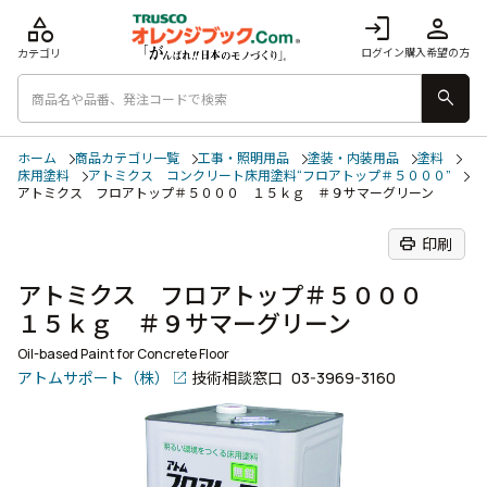
category
login
person
ログイン
購入希望の方
カテゴリ
search
ホーム
商品カテゴリ一覧
工事・照明用品
塗装・内装用品
塗料
床用塗料
アトミクス コンクリート床用塗料“フロアトップ＃５０００”
アトミクス フロアトップ＃５０００ １５ｋｇ ＃９サマーグリーン
print
印刷
アトミクス フロアトップ＃５０００
１５ｋｇ ＃９サマーグリーン
Oil-based Paint for Concrete Floor
アトムサポート（株）
技術相談窓口
03-3969-3160