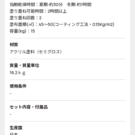
指触乾燥時間：夏期:約30分 冬期:約1時間
塗り重ね可能時間：2時間以上
塗り重ね回数：2
塗布面積(㎡)：45～50(コーティング工法・0.15Kg/m2)
容量(kg)：15
材質
アクリル塗料（セミグロス）
質量・質量単位
16.2ｋｇ
使用条件
-
セット内容・付属品
-
生産国
日本