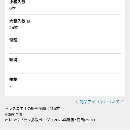
小箱入数
6本
大箱入数
help
24本
修理
-
環境
-
規格
-
商品アイコンについて
115本
トラスコ中山の販売実績：
※直近1年間
オレンジブック掲載ページ（2026年度版3冊目P.291）