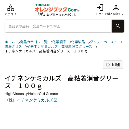
category
login
person
ログイン
購入希望の方
カテゴリ
search
ホーム
商品カテゴリ一覧
化学製品
化学製品
グリス・ペースト
潤滑グリス
イチネンケミカルズ 高粘着消音グリース
イチネンケミカルズ 高粘着消音グリース １００ｇ
print
印刷
イチネンケミカルズ 高粘着消音グリー
ス １００ｇ
High Viscosity Noise-Cut Grease
（株）イチネンケミカルズ