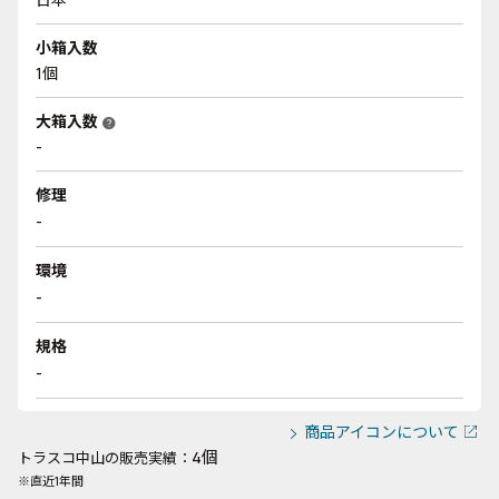
小箱入数
1個
大箱入数
help
-
修理
-
環境
-
規格
-
商品アイコンについて
4個
トラスコ中山の販売実績：
※直近1年間