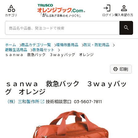
category
login
person
ログイン
購入希望の方
カテゴリ
search
ホーム
商品カテゴリ一覧
環境改善用品
防災・防犯用品
避難生活用品
救急箱セット
ｓａｎｗａ 救急バック ３ｗａｙバッグ オレンジ
print
印刷
ｓａｎｗａ 救急バック ３ｗａｙバッ
グ オレンジ
（株）三和製作所
技術相談窓口
03-5607-7811