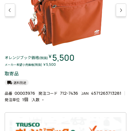
5,500
￥
オレンジブック価格
(税抜)
￥5,500
メーカー希望小売価格(税抜)
取寄品
local_shipping
送料別途
00003976
712-7436
4571263713281
品番
発注コード
JAN
1個
-
発注単位
入数