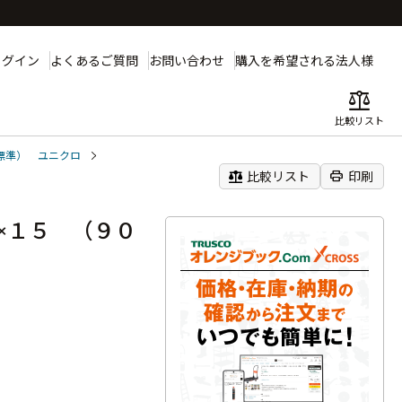
ログイン
よくあるご質問
お問い合わせ
購入を希望される法人様
balance
比較リスト
標準） ユニクロ
balance
print
比較リスト
印刷
×１５ （９０