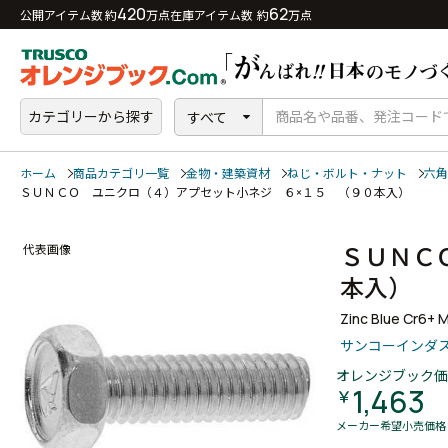
420
62
公開アイテム数 約
万点
在庫アイテム数 約
万点
カテゴリーから探す
すべて
ホーム
商品カテゴリ一覧
金物・建築資材
ねじ・ボルト・ナット
六角
ＳＵＮＣＯ ユニクロ（４）アプセット小ネジ ６×１５ （９０本入）
ＳＵＮＣ
代表画像
本入）
Zinc Blue Cr6+ 
サンコーインダ
オレンジブック価
1,463
￥
メーカー希望小売価格