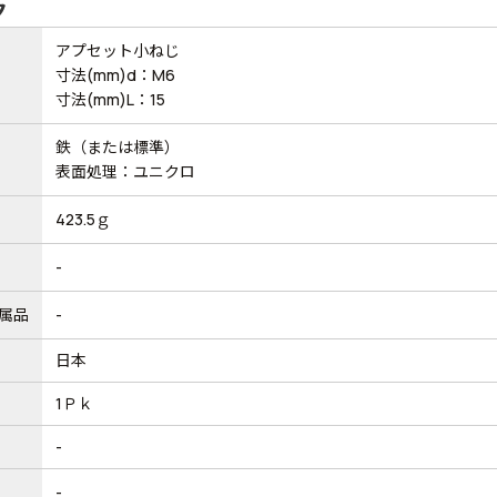
ク
アプセット小ねじ
寸法(mm)d：M6
寸法(mm)L：15
鉄（または標準）
表面処理：ユニクロ
423.5ｇ
-
属品
-
日本
1Ｐｋ
-
-