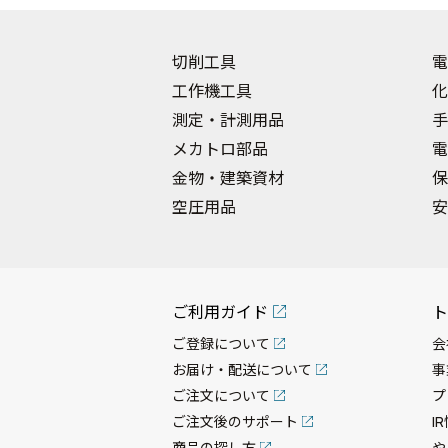
切削工具
電
工作機工具
化
測定・計測用品
手
メカトロ部品
電
金物・建築資材
保
空圧用品
安
ご利用ガイド
ト
ご登録について
会
お届け・配送について
事
ご注文について
プ
ご注文後のサポート
I
商品の探し方
や