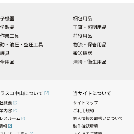
子機器
梱包用品
学製品
工事・照明用品
作業工具
荷役用品
動・油圧・空圧工具
物流・保管用品
護具
搬送機器
全用品
清掃・衛生用品
ラスコ中山について
当サイトについて
社概要
サイトマップ
業内容
ご利用規約
レスルーム
個人情報の取扱いについて
R情報
動作確認環境
さしさ、未来へ
よくあるご質問