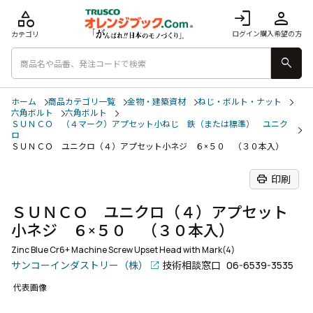
category
login
person
ログイン
購入希望の方
カテゴリ
search
ホーム
商品カテゴリ一覧
金物・建築資材
ねじ・ボルト・ナット
六角ボルト
六角ボルト
ＳＵＮＣＯ （４マーク）アプセット小ねじ 鉄（または標準） ユニク
ロ
ＳＵＮＣＯ ユニクロ（４）アプセット小ネジ ６×５０ （３０本入）
print
印刷
ＳＵＮＣＯ ユニクロ（４）アプセット
小ネジ ６×５０ （３０本入）
Zinc Blue Cr6+ Machine Screw Upset Head with Mark(4)
サンコーインダストリー（株）
技術相談窓口
06-6539-3535
代表画像