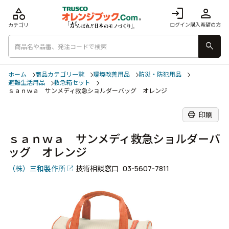
category
login
person
ログイン
購入希望の方
カテゴリ
search
ホーム
商品カテゴリ一覧
環境改善用品
防災・防犯用品
避難生活用品
救急箱セット
ｓａｎｗａ サンメディ救急ショルダーバッグ オレンジ
print
印刷
ｓａｎｗａ サンメディ救急ショルダーバ
ッグ オレンジ
（株）三和製作所
技術相談窓口
03-5607-7811