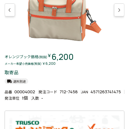
6,200
￥
オレンジブック価格
(税抜)
￥6,200
メーカー希望小売価格(税抜)
取寄品
local_shipping
送料別途
00004002
712-7458
4571263741475
品番
発注コード
JAN
1個
-
発注単位
入数