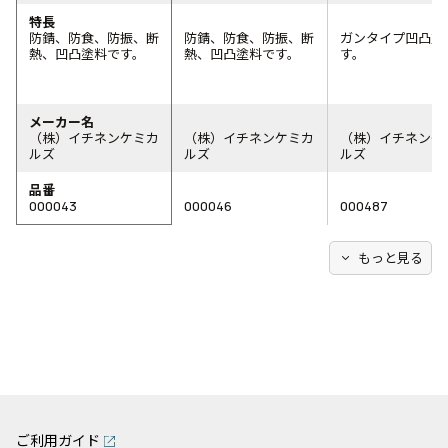
特長
防錆、防食、防振、断
防錆、防食、防振、断
ガンタイプ凹凸塗
熱、凹凸塗料です。
熱、凹凸塗料です。
す。
メーカー名
（株）イチネンケミカ
（株）イチネンケミカ
（株）イチネンケ
ルズ
ルズ
ルズ
品番
000043
000046
000487
expand_more
もっと見る
ご利用ガイド