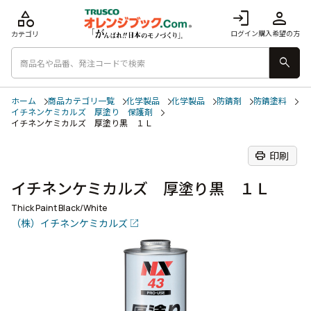
category
login
person
ログイン
購入希望の方
カテゴリ
search
ホーム
商品カテゴリ一覧
化学製品
化学製品
防錆剤
防錆塗料
イチネンケミカルズ 厚塗り 保護剤
イチネンケミカルズ 厚塗り黒 １Ｌ
print
印刷
イチネンケミカルズ 厚塗り黒 １Ｌ
Thick Paint Black/White
（株）イチネンケミカルズ