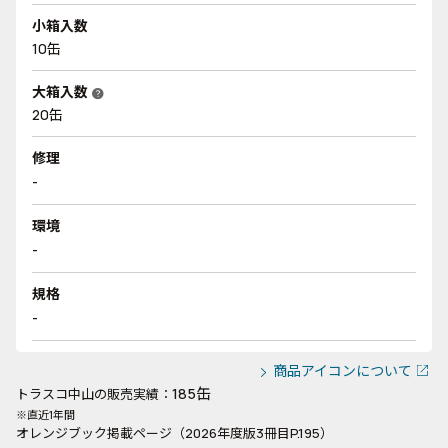
小箱入数
10缶
大箱入数
help
20缶
修理
-
環境
-
規格
-
商品アイコンについて
185缶
トラスコ中山の販売実績：
※直近1年間
オレンジブック掲載ページ（2026年度版3冊目P.195）