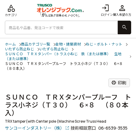
category
login
person
ログイン
購入希望の方
カテゴリ
search
ホーム
商品カテゴリ一覧
金物・建築資材
ねじ・ボルト・ナット
いたずら防止ねじ
いたずら防止ねじ
ＳＵＮＣＯ ＴＲＸタンパー（トラス小ねじ 鉄（または標準） 生地
（または標準）
ＳＵＮＣＯ ＴＲＸタンパープルーフ トラス小ネジ（Ｔ３０） ６×８
（８０本入）
print
印刷
ＳＵＮＣＯ ＴＲＸタンパープルーフ ト
ラス小ネジ（Ｔ３０） ６×８ （８０本
入）
TRX tamper(with Center pole (Machine Screw Truss Head
サンコーインダストリー（株）
技術相談窓口
06-6539-3535