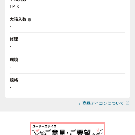
1Ｐｋ
大箱入数
help
-
修理
-
環境
-
規格
-
商品アイコンについて