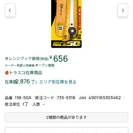
656
￥
オレンジブック価格
(税抜)
オープン価格
メーカー希望小売価格
トラスコ在庫商品
2,876
丁
在庫数
エリア別在庫を見る
11B-50A
735-5318
4901165303462
品番
発注コード
JAN
1丁
-
発注単位
入数
2種類の商品があります