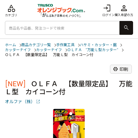
category
login
person
ログイン
購入希望の方
カテゴリ
search
ホーム
商品カテゴリ一覧
手作業工具
ハサミ・カッター・鋸
カッターナイフ
カッターナイフ
ＯＬＦＡ “万能Ｌ型カッター”
ＯＬＦＡ 【数量限定品】 万能Ｌ型 カイコーン付
print
印刷
[NEW]
ＯＬＦＡ 【数量限定品】 万能
Ｌ型 カイコーン付
オルファ（株）