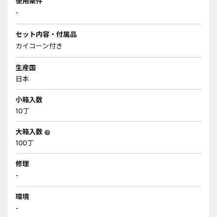
使用条件
-
セット内容・付属品
カイコーン付き
生産国
日本
小箱入数
10丁
大箱入数
help
100丁
修理
-
環境
-