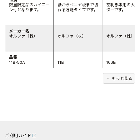
数量限定品のカイコー
紙からベニヤ板まで切
左利き専用の大型
ン付となります。
れる万能タイプです。
ターです。
メーカー名
オルファ（株）
オルファ（株）
オルファ（株）
品番
11B-50A
11B
163B
expand_more
もっと見る
ご利用ガイド