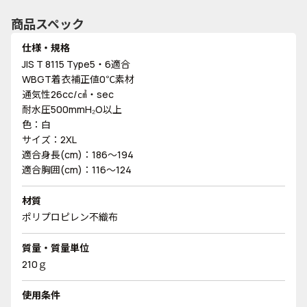
商品スペック
仕様・規格
JIS T 8115 Type5・6適合
WBGT着衣補正値0℃素材
通気性26cc/㎠・sec
耐水圧500mmH₂O以上
色：白
サイズ：2XL
適合身長(cm)：186～194
適合胸囲(cm)：116～124
材質
ポリプロピレン不織布
質量・質量単位
210ｇ
使用条件