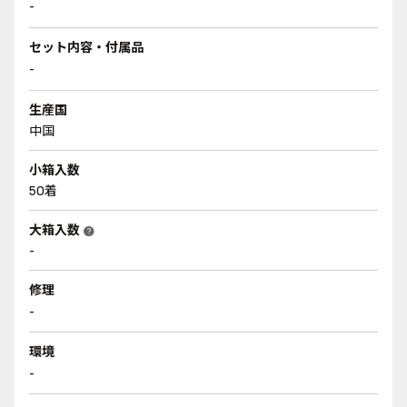
-
セット内容・付属品
-
生産国
中国
小箱入数
50着
大箱入数
help
-
修理
-
環境
-