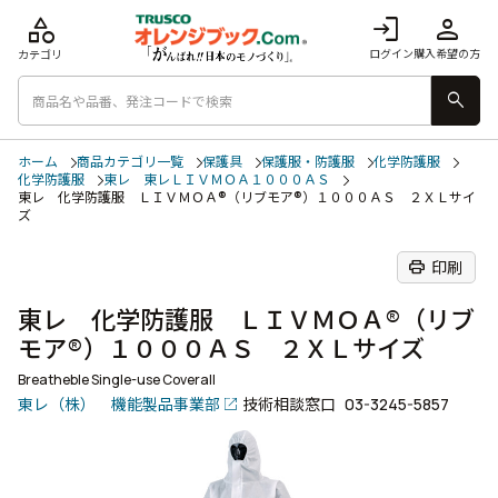
category
login
person
ログイン
購入希望の方
カテゴリ
search
ホーム
商品カテゴリ一覧
保護具
保護服・防護服
化学防護服
化学防護服
東レ 東レＬＩＶＭＯＡ１０００ＡＳ
東レ 化学防護服 ＬＩＶＭＯＡ®（リブモア®）１０００ＡＳ ２ＸＬサイ
ズ
print
印刷
東レ 化学防護服 ＬＩＶＭＯＡ®（リブ
モア®）１０００ＡＳ ２ＸＬサイズ
Breatheble Single-use Coverall
東レ（株） 機能製品事業部
技術相談窓口
03-3245-5857