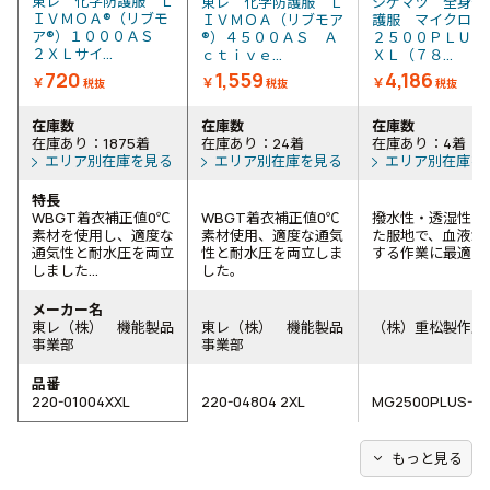
東レ 化学防護服 Ｌ
東レ 化学防護服 Ｌ
シゲマツ 全身化
ＩＶＭＯＡ®（リブモ
ＩＶＭＯＡ（リブモア
護服 マイクロガ
ア®）１０００ＡＳ
®）４５００ＡＳ Ａ
２５００ＰＬＵＳ
２ＸＬサイ...
ｃｔｉｖｅ...
ＸＬ（７８...
720
1,559
4,186
￥
￥
￥
税抜
税抜
税抜
在庫数
在庫数
在庫数
在庫あり：1875着
在庫あり：24着
在庫あり：4着
エリア別在庫を見る
エリア別在庫を見る
エリア別在庫を
特長
WBGT着衣補正値0℃
WBGT着衣補正値0℃
撥水性・透湿性に
素材を使用し、適度な
素材使用、適度な通気
た服地で、血液が
通気性と耐水圧を両立
性と耐水圧を両立しま
する作業に最適で
しました...
した。
メーカー名
東レ（株） 機能製品
東レ（株） 機能製品
（株）重松製作所
事業部
事業部
品番
220-01004XXL
220-04804 2XL
MG2500PLUS-XX
expand_more
もっと見る