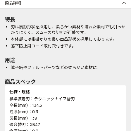
商品詳細
特長
刃は扇形形状を採用し、柔らかい素材や濡れた素材でも引っか
かりにくく、スムーズな切断が可能です。
本体部には指掛かりの良い凹凸形状を採用しております。
落下防止用コード取付穴付きです。
用途
障子紙やフェルトパーツなどの柔らかい素材に。
商品スペック
仕様・規格
標準装着刃：テクニックナイフ替刃
全長(mm)：134.5
刃厚(mm)：0.3
刃長(mm)：39
適合替刃：XB47
全厚(mm)：9.0