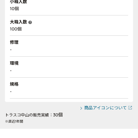
小箱入数
10個
大箱入数
help
100個
修理
-
環境
-
規格
-
商品アイコンについて
30個
トラスコ中山の販売実績：
※直近1年間