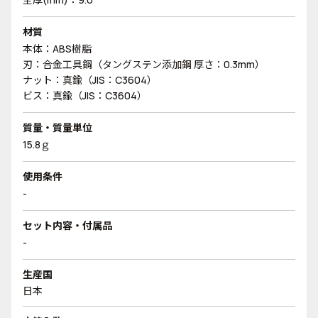
材質
本体：ABS樹脂
刃：合金工具鋼（タングステン添加鋼 厚さ：0.3mm）
ナット：真鍮（JIS：C3604）
ビス：真鍮（JIS：C3604）
質量・質量単位
15.8ｇ
使用条件
-
セット内容・付属品
-
生産国
日本