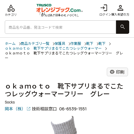
category
login
person
ログイン
購入希望の方
カテゴリ
search
ホーム
商品カテゴリ一覧
保護具
作業服
靴下
靴下
ｏｋａｍｏｔｏ 靴下サプリまるでこたつレッグウォーマー
ｏｋａｍｏｔｏ 靴下サプリまるでこたつレッグウォーマーフリー グレ
ー
print
印刷
ｏｋａｍｏｔｏ 靴下サプリまるでこた
つレッグウォーマーフリー グレー
Socks
岡本（株）
技術相談窓口
06-6539-1551