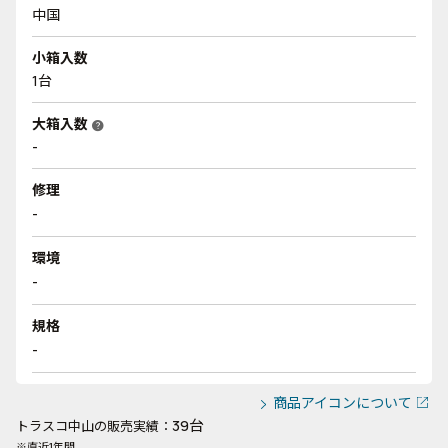
中国
小箱入数
1台
大箱入数
help
-
修理
-
環境
-
規格
-
商品アイコンについて
39台
トラスコ中山の販売実績：
※直近1年間