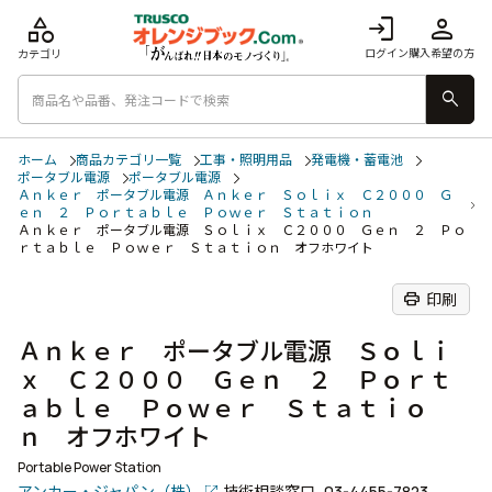
category
login
person
ログイン
購入希望の方
カテゴリ
search
ホーム
商品カテゴリ一覧
工事・照明用品
発電機・蓄電池
ポータブル電源
ポータブル電源
Ａｎｋｅｒ ポータブル電源 Ａｎｋｅｒ Ｓｏｌｉｘ Ｃ２０００ Ｇ
ｅｎ ２ Ｐｏｒｔａｂｌｅ Ｐｏｗｅｒ Ｓｔａｔｉｏｎ
Ａｎｋｅｒ ポータブル電源 Ｓｏｌｉｘ Ｃ２０００ Ｇｅｎ ２ Ｐｏ
ｒｔａｂｌｅ Ｐｏｗｅｒ Ｓｔａｔｉｏｎ オフホワイト
print
印刷
Ａｎｋｅｒ ポータブル電源 Ｓｏｌｉ
ｘ Ｃ２０００ Ｇｅｎ ２ Ｐｏｒｔ
ａｂｌｅ Ｐｏｗｅｒ Ｓｔａｔｉｏ
ｎ オフホワイト
Portable Power Station
アンカー・ジャパン（株）
技術相談窓口
03-4455-7823