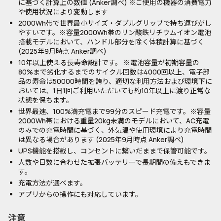
に基づく計算上の数値 (Anker調べ) ※ご使用の機器の消費電力
や使用状況により変動します
2000Wh帯で世界最小サイズ・ダブルグリップで持ち運びがし
やすいです。※容量2000Wh帯のリン酸鉄リチウムイオン電池
搭載モデルにおいて、ハンドル部分を除く体積計算に基づく
(2025年9月時点 Anker調べ)
10年以上使える長寿命設計です。 ※電池容量が初期容量の
80%まで劣化するまでのサイクル回数は4000回以上、電子部
品の寿命は50000時間を誇り、適切な利用方法および環境下に
おいては、1日1回ご利用いただいても約10年以上に渡り正常な
状態を保ちます。
世界最速、100%満充電まで99分のスピード充電です。※容量
2000Wh帯における重量20kg未満のモデルにおいて、AC充電
のみでの充電時間に基づく、外気温や使用環境により充電時間
は異なる場合があります (2025年9月時点 Anker調べ)
UPS機能を搭載し、コンセントに繋いだままで保管可能です。
人数や日数に合わせた拡張バッテリーで長期間の備えもできま
す。
充電方法が選べます。
アプリからの操作にも対応しています。
注意