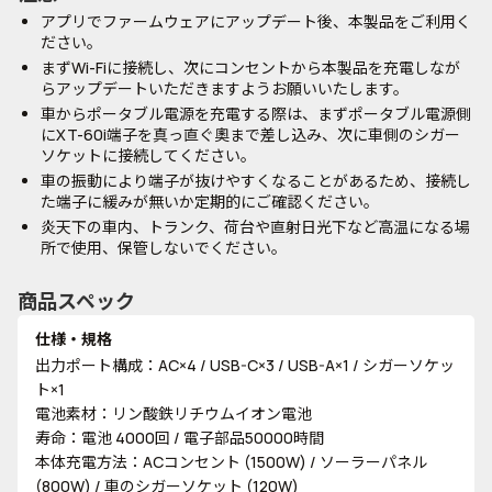
アプリでファームウェアにアップデート後、本製品をご利用く
ださい。
まずWi-Fiに接続し、次にコンセントから本製品を充電しなが
らアップデートいただきますようお願いいたします。
車からポータブル電源を充電する際は、まずポータブル電源側
にXT-60i端子を真っ直ぐ奧まで差し込み、次に車側のシガー
ソケットに接続してください。
車の振動により端子が抜けやすくなることがあるため、接続し
た端子に緩みが無いか定期的にご確認ください。
炎天下の車内、トランク、荷台や直射日光下など高温になる場
所で使用、保管しないでください。
商品スペック
仕様・規格
出力ポート構成：AC×4 / USB-C×3 / USB-A×1 / シガーソケッ
ト×1
電池素材：リン酸鉄リチウムイオン電池
寿命：電池 4000回 / 電子部品50000時間
本体充電方法：ACコンセント (1500W) / ソーラーパネル
(800W) / 車のシガーソケット (120W)