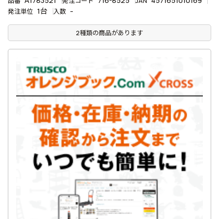
A1783521
716-8525
4571651010169
品番
発注コード
JAN
1台
-
発注単位
入数
2種類の商品があります