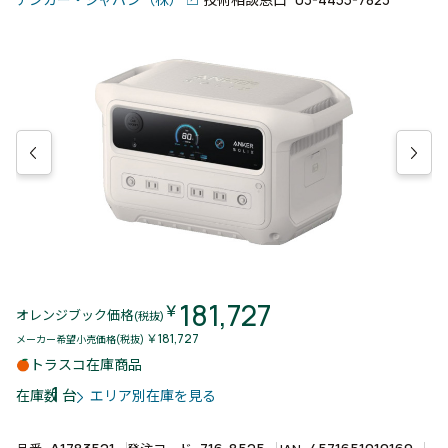
181,727
￥
オレンジブック価格
(税抜)
￥181,727
メーカー希望小売価格(税抜)
トラスコ在庫商品
1
台
在庫数
エリア別在庫を見る