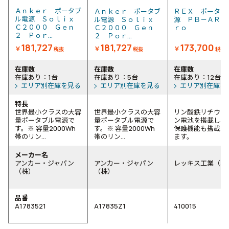
Ａｎｋｅｒ ポータブ
Ａｎｋｅｒ ポータブ
ＲＥＸ ポータブ
ル電源 Ｓｏｌｉｘ
ル電源 Ｓｏｌｉｘ
源 ＰＢ－ＡＲ２
Ｃ２０００ Ｇｅｎ
Ｃ２０００ Ｇｅｎ
ｒｏ
２ Ｐｏｒ...
２ Ｐｏｒ...
181,727
181,727
173,700
￥
￥
￥
税抜
税抜
税抜
在庫数
在庫数
在庫数
在庫あり：1台
在庫あり：5台
在庫あり：12台
エリア別在庫を見る
エリア別在庫を見る
エリア別在庫を
特長
世界最小クラスの大容
世界最小クラスの大容
リン酸鉄リチウム
量ポータブル電源で
量ポータブル電源で
ン電池を搭載し、
す。※ 容量2000Wh
す。※ 容量2000Wh
保護機能も搭載し
帯のリン...
帯のリン...
ます。
メーカー名
アンカー・ジャパン
アンカー・ジャパン
レッキス工業（株
（株）
（株）
品番
A1783521
A17835Z1
410015