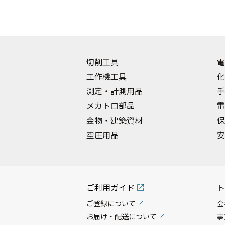
切削工具
電
工作機工具
化
測定・計測用品
手
メカトロ部品
電
金物・建築資材
保
空圧用品
安
ご利用ガイド
ト
ご登録について
会
お届け・配送について
事