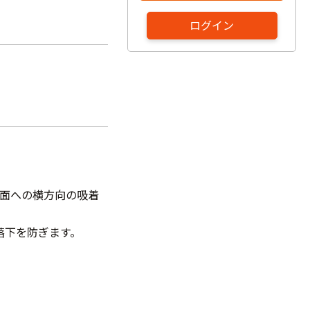
ログイン
属面への横方向の吸着
落下を防ぎます。