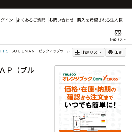
ログイン
よくあるご質問
お問い合わせ
購入を希望される法人様
balance
比較リスト
ＨＴ５
ＵＬＬＭＡＮ ピックアップツール ＰＯＷＥＲＣＡＰ（ブルー）
balance
print
比較リスト
印刷
ＡＰ（ブル