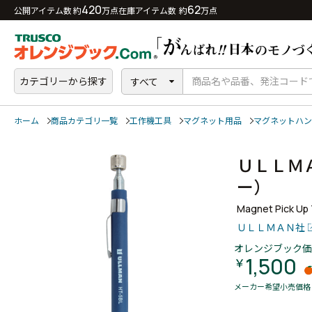
420
62
公開アイテム数 約
万点
在庫アイテム数 約
万点
カテゴリーから探す
すべて
ホーム
商品カテゴリ一覧
工作機工具
マグネット用品
マグネットハン
ＵＬＬＭ
ー）
Magnet Pick Up 
ＵＬＬＭＡＮ社
オレンジブック価
1,500
￥
メーカー希望小売価格