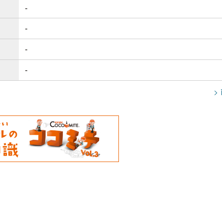
-
-
-
-