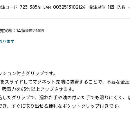
723-3854
0032513102124
1個
-
発注コード
JAN
発注単位
入数
14個
売実績：
※直近1年間
あります
ッション付きグリップです。
CAPをスライドしてマグネット先端に装着することで、不要な金
、吸着力を45％以上アップさせます。
施したグリップで、濡れた手や油の付いた手でも滑りにくく、
でき、すぐに取り出せる便利なポケットクリップ付きです。