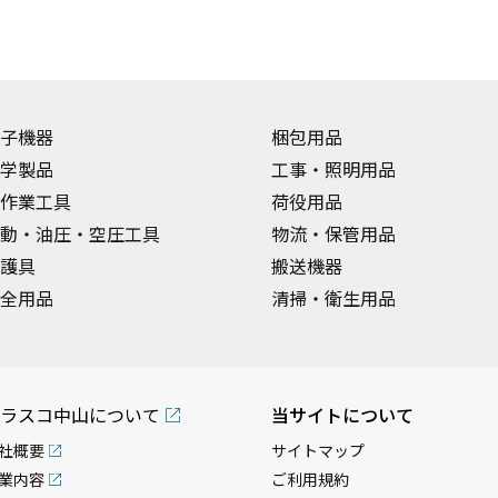
子機器
梱包用品
学製品
工事・照明用品
作業工具
荷役用品
動・油圧・空圧工具
物流・保管用品
護具
搬送機器
全用品
清掃・衛生用品
ラスコ中山について
当サイトについて
社概要
サイトマップ
業内容
ご利用規約