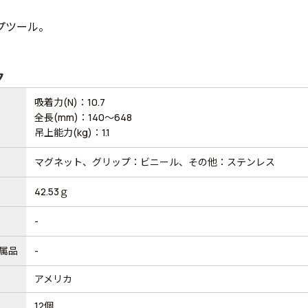
プツール。
ク
吸着力(N)：10.7
全長(mm)：140～648
吊上能力(kg)：1.1
マグネット、グリップ：ビニール、その他：ステンレス
42.53ｇ
-
属品
-
アメリカ
12個