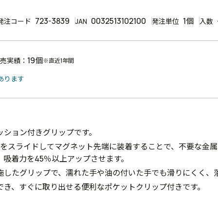
723-3839
0032513102100
1個
発注コード
JAN
発注単位
入数
19個
売実績：
※直近1年間
あります
ッション付きグリップです。
CAPをスライドしてマグネット先端に装着することで、不要な金
、吸着力を45％以上アップさせます。
施したグリップで、濡れた手や油の付いた手でも滑りにくく、
でき、すぐに取り出せる便利なポケットクリップ付きです。