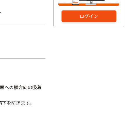
-
ログイン
属面への横方向の吸着
落下を防ぎます。