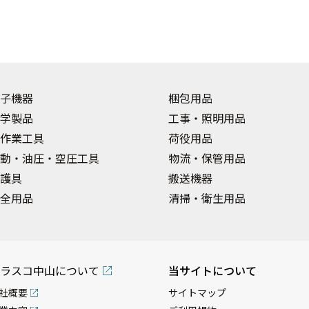
子機器
梱包用品
学製品
工事・照明用品
作業工具
荷役用品
動・油圧・空圧工具
物流・保管用品
護具
搬送機器
全用品
清掃・衛生用品
ラスコ中山について
当サイトについて
社概要
サイトマップ