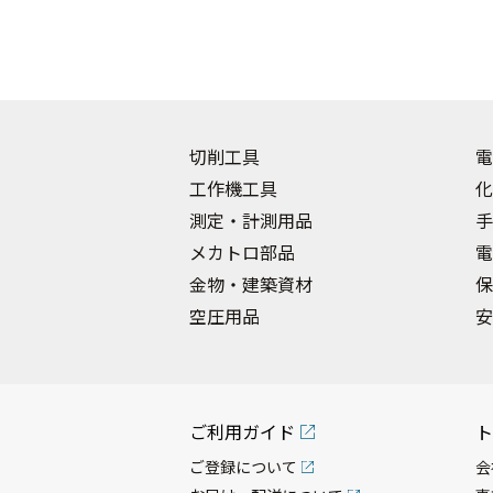
切削工具
電
工作機工具
化
測定・計測用品
手
メカトロ部品
電
金物・建築資材
保
空圧用品
安
ご利用ガイド
ト
ご登録について
会