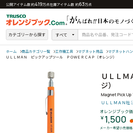
419
63
公開アイテム数 約
万点
在庫アイテム数 約
万点
カテゴリーから探す
すべて
ホーム
商品カテゴリ一覧
工作機工具
マグネット用品
マグネットハン
ＵＬＬＭＡＮ ピックアップツール ＰＯＷＥＲＣＡＰ（オレンジ）
ＵＬＬＭ
ジ）
Magnet Pick Up 
ＵＬＬＭＡＮ社
オレンジブック価
1,500
￥
メーカー希望小売価格