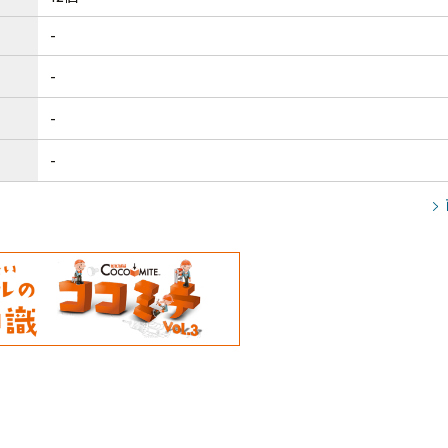
-
-
-
-