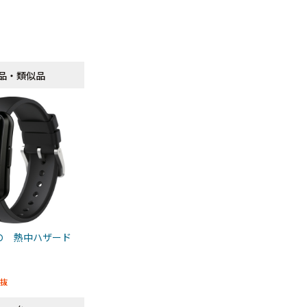
品・類似品
品・類似品
Ｏ 熱中ハザード
抜