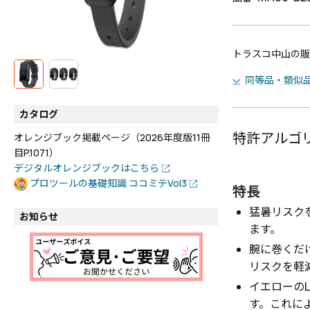
トラスコ中山の販
同等品・類似
カタログ
特許アルゴ
オレンジブック掲載ページ（2026年度版11冊
目P.1071）
デジタルオレンジブックはこちら
プロツールの基礎知識 ココミテVol3
特長
猛暑リスク
お知らせ
ます。
腕に巻くだ
リスクを軽
イエローの
す。これに