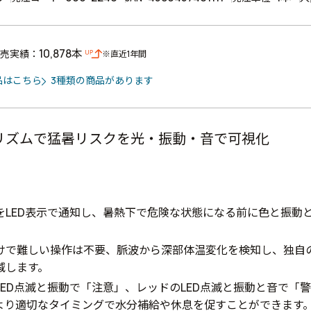
10,878本
売実績：
※直近1年間
品はこちら
3種類の商品があります
リズムで猛暑リスクを光・振動・音で可視化
をLED表示で通知し、暑熱下で危険な状態になる前に色と振動
けで難しい操作は不要、脈波から深部体温変化を検知し、独自
減します。
LED点滅と振動で「注意」、レッドのLED点滅と振動と音で「
より適切なタイミングで水分補給や休息を促すことができます