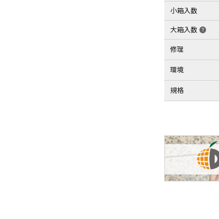
小箱入数
大箱入数
help
修理
環境
規格