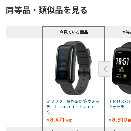
同等品・類似品を見る
同等
今見ている商品
同等
ミツフジ 暑熱症対策ウォッ
ＴＲＵＳＣ
チ ｈａｍｏｎ ｂａｎｄ
ウォッチ
Ｓ
8,471
8,910
￥
￥
税抜
税