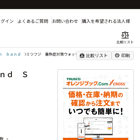
ログイン
よくあるご質問
お問い合わせ
購入を希望される法人様
balance
比較リスト
ｎ ｂａｎｄ
ミツフジ 暑熱症対策ウォッチ ｈａｍｏｎ ｂａｎｄ Ｓ
balance
print
比較リスト
印刷
ａｎｄ Ｓ
-
数