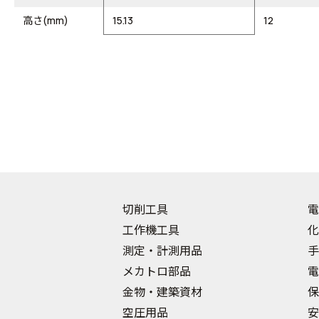
高さ(mm)
15.13
12
切削工具
電
工作機工具
化
測定・計測用品
手
メカトロ部品
電
金物・建築資材
保
空圧用品
安