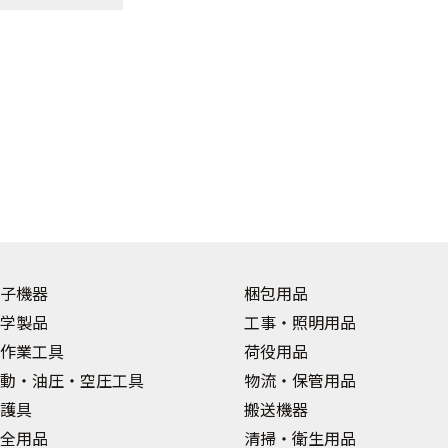
子機器
梱包用品
学製品
工事・照明用品
作業工具
荷役用品
動・油圧・空圧工具
物流・保管用品
護具
搬送機器
全用品
清掃・衛生用品