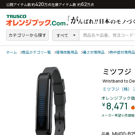
420
62
公開アイテム数 約
万点
在庫アイテム数 約
万点
カテゴリーから探す
すべて
ホーム
商品カテゴリ一覧
環境改善用品
暑さ対策用品
熱中症対策用品
ミツフジ
Wristband to De
ミツフジ（株）
オレンジブック価
8,471
￥
メーカー希望小売価格
MH00-B2
品番