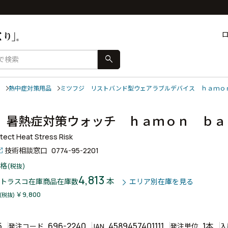
search
熱中症対策用品
ミツフジ リストバンド型ウェアラブルデバイス ｈａｍｏ
 暑熱症対策ウォッチ ｈａｍｏｎ ｂ
tect Heat Stress Risk
技術相談窓口
0774-95-2201
格
(税抜)
4,813
本
トラスコ在庫商品
在庫数
エリア別在庫を見る
￥9,800
(税抜)
5
696-2240
4589457401111
1本
発注コード
JAN
発注単位
入