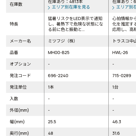
在庫あり：4813本
在庫あり：6
在庫数
エリア別在庫を見る
エリア別
猛暑リスクをLED表示で通知
心拍情報か
特長
し、暑熱下で危険な状態にな
化を推定す
る前に色と振動と...
応用し、高精
メーカー名
ミツフジ（株）
トラスコ中
品番
MH00-B25
HWL-26
オプション
-
-
発注コード
696-2240
715-0289
発注単位
1本
1台
入数
-
-
外径(mm)
-
-
幅(mm)
25.5
46.3
奥行(mm)
48
31.6