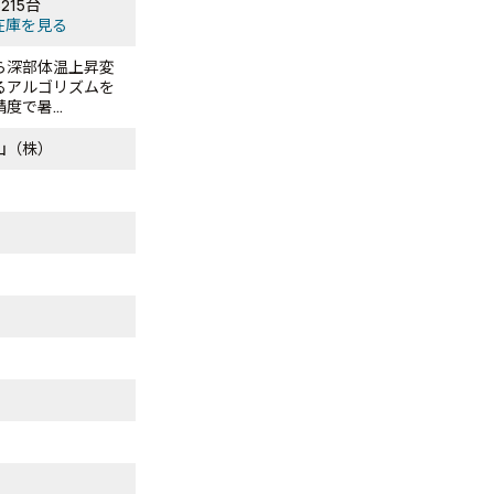
215台
在庫を見る
ら深部体温上昇変
るアルゴリズムを
度で暑...
山（株）