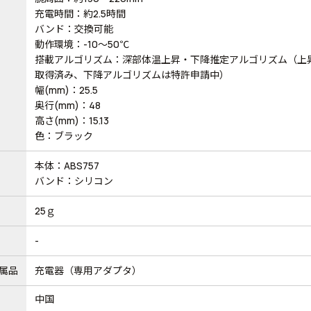
充電時間：約2.5時間
バンド：交換可能
動作環境：-10～50℃
搭載アルゴリズム：深部体温上昇・下降推定アルゴリズム（上
取得済み、下降アルゴリズムは特許申請中）
幅(mm)：25.5
奥行(mm)：48
高さ(mm)：15.13
色：ブラック
本体：ABS757
バンド：シリコン
25ｇ
-
属品
充電器（専用アダプタ）
中国