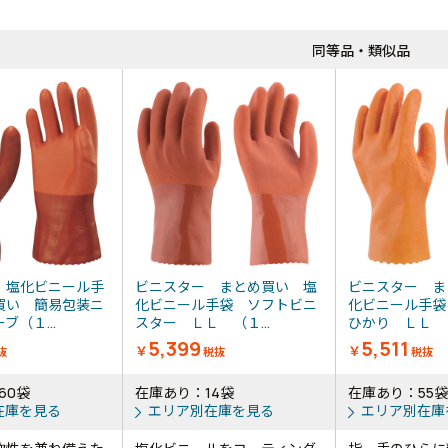
同等品・類似品
 塩化ビニール手
ビニスター まとめ買い 塩
ビニスター ま
買い 簡易包装ニ
化ビニール手袋 ソフトビニ
化ビニール手袋
ブ（１...
スター ＬＬ （１...
ひかり ＬＬ （
5,399
5,511
￥
￥
抜
税抜
税抜
60袋
在庫あり：14袋
在庫あり：55袋
在庫を見る
エリア別在庫を見る
エリア別在庫