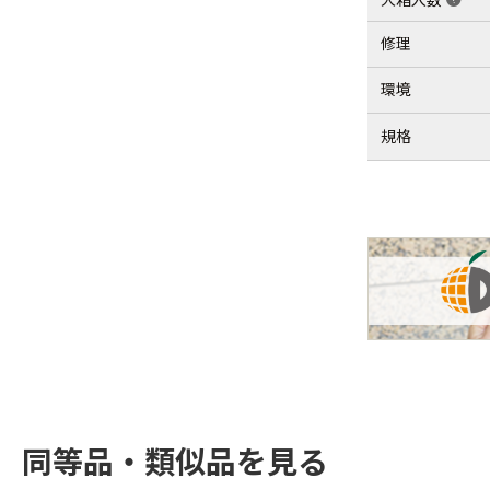
help
修理
環境
規格
同等品・類似品を見る