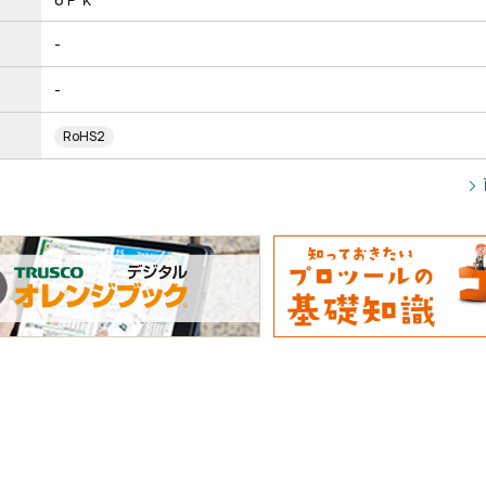
-
-
RoHS2