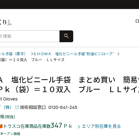
search
ール手袋（厚手）
ＳＨＯＷＡ 塩化ビニール手袋“耐油ビニローブ”
（袋）＝１０双入 ブルー ＬＬサイズ
Ａ 塩化ビニール手袋 まとめ買い 簡易
Ｐｋ（袋）＝１０双入 ブルー ＬＬサ
nt Gloves
ブ（株）
技術相談窓口
0120-641-245
格
(税抜)
347
Ｐｋ
トラスコ在庫商品
在庫数
エリア別在庫を見る
オープン価格