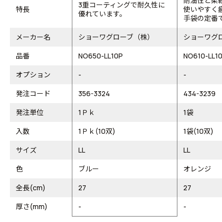
耐油性と柔
3重コーティングで耐久性に
特長
使いやすく
優れています。
手袋の定番
メーカー名
ショーワグローブ（株）
ショーワグ
品番
NO650-LL10P
NO610-LL1
オプション
-
-
発注コード
356-3324
434-3239
発注単位
1Ｐｋ
1袋
入数
1Ｐｋ(10双)
1袋(10双)
サイズ
LL
LL
色
ブルー
オレンジ
全長(cm)
27
27
厚さ(mm)
-
-