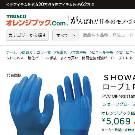
420
62
公開アイテム数 約
万点
在庫アイテム数 約
万点
カテゴリーから探す
すべて
ホーム
商品カテゴリ一覧
保護具
作業手袋
ビニール手袋
塩化ビニ
ＳＨＯＷＡ 塩化ビニール手袋 まとめ買い 簡易包装耐油ビニロ－ブ１Ｐｋ
ＳＨＯＷ
代表画像
ロ－ブ１
PVC Oil-resista
ショーワグロー
オレンジブック価
5,069
￥
メーカー希望小売価格