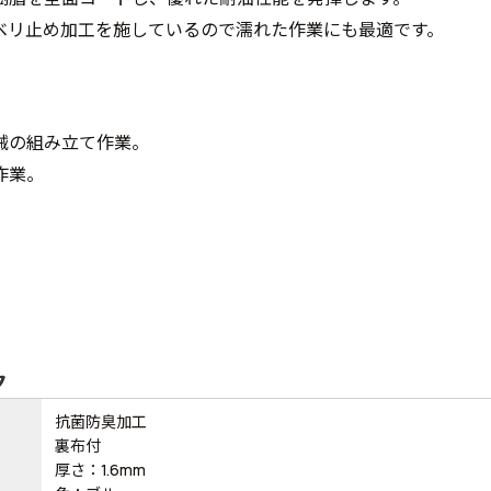
ベリ止め加工を施しているので濡れた作業にも最適です。
械の組み立て作業。
作業。
。
ク
抗菌防臭加工
裏布付
厚さ：1.6mm