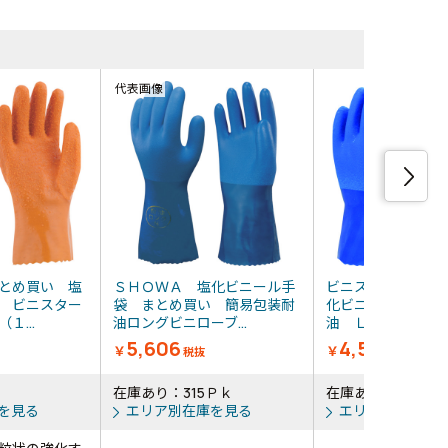
同等品・類
代表画像
とめ買い 塩
ＳＨＯＷＡ 塩化ビニール手
ビニスター まと
 ビニスター
袋 まとめ買い 簡易包装耐
化ビニール手袋 
１...
油ロングビニローブ...
油 ＬＬ （１０双入
5,606
4,520
￥
￥
税抜
税抜
在庫あり：315Ｐｋ
在庫あり：104袋
を見る
エリア別在庫を見る
エリア別在庫を