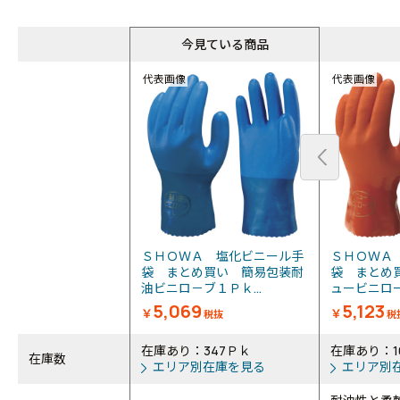
今見ている商品
代表画像
代表画像
ＳＨＯＷＡ 塩化ビニール手
ＳＨＯＷＡ
袋 まとめ買い 簡易包装耐
袋 まとめ
油ビニロ－ブ１Ｐｋ...
ュービニロー
5,069
5,123
￥
￥
税抜
税
在庫あり：347Ｐｋ
在庫あり：1
在庫数
エリア別在庫を見る
エリア別