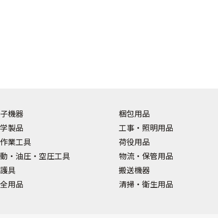
子機器
梱包用品
学製品
工事・照明用品
作業工具
荷役用品
動・油圧・空圧工具
物流・保管用品
護具
搬送機器
全用品
清掃・衛生用品