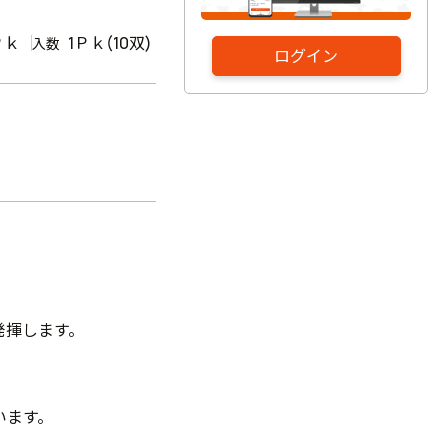
Ｐｋ
1Ｐｋ(10双)
入数
ログイン
発揮します。
います。