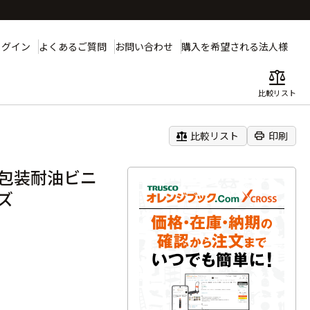
ログイン
よくあるご質問
お問い合わせ
購入を希望される法人様
balance
比較リスト
balance
print
比較リスト
印刷
包装耐油ビニ
イズ