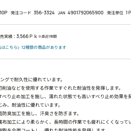
10P
356-3324
4901792065900
1
発注コード
JAN
発注単位
3,566Ｐｋ
売実績：
※直近1年間
品はこちら
12種類の商品があります
ィングで耐久性に優れています。
切削油などを使用する作業ですぐれた耐油性を発揮します。
すべり止め加工を施し、濡れた状態でも高いすべり止め効果を
じみ、耐油性に優れています。
菌防臭加工を施し、汗臭さを防ぎます。
裏布加工により柔らかく、長時間の作業でも疲れにくくなって
樹脂を全面コートし、優れた耐油性能を発揮します。