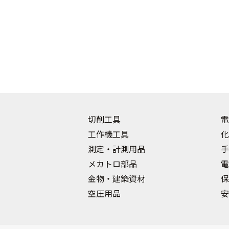
切削工具
電
工作機工具
化
測定・計測用品
手
メカトロ部品
電
金物・建築資材
保
空圧用品
安