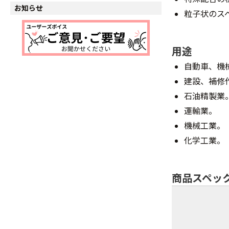
お知らせ
粒子状のス
用途
自動車、機
建設、補修
石油精製業
運輸業。
機械工業。
化学工業。
商品スペッ