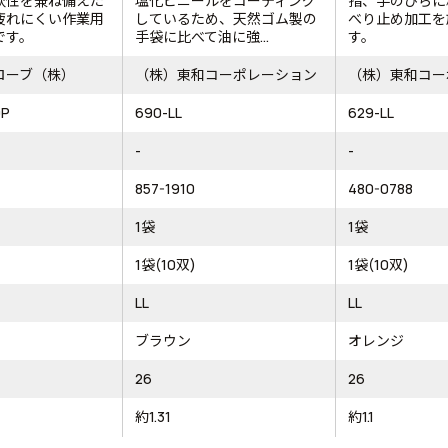
軟性を兼ね備えた
塩化ビニールをコーティング
指、手のひらに
疲れにくい作業用
しているため、天然ゴム製の
べり止め加工を
です。
手袋に比べて油に強...
す。
ローブ（株）
（株）東和コーポレーション
（株）東和コー
0P
690-LL
629-LL
-
-
857-1910
480-0788
1袋
1袋
1袋(10双)
1袋(10双)
LL
LL
ブラウン
オレンジ
26
26
約1.31
約1.1