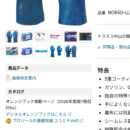
NO650-LL
品番
トラスコ中山の販
同等品・類似
商品データ
特長
価格改定案内
3重コーテ
ガソリン、
カタログ
独自の特殊
オレンジブック掲載ページ（2026年度版7冊目
手によくな
P.154）
裏布には抗
デジタルオレンジブックはこちら
シームレス
プロツールの基礎知識 ココミテVol3
特殊配合の