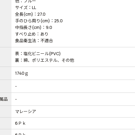
色：ブルー
サイズ：LL
全長(cm)：27.0
手のひら周り(cm)：25.0
中指長さ(cm)：9.0
すべり止め：あり
食品衛生法：不適合
表：塩化ビニール(PVC)
裏：綿、ポリエステル、その他
1740ｇ
-
属品
-
マレーシア
6Ｐｋ
6Ｐｋ