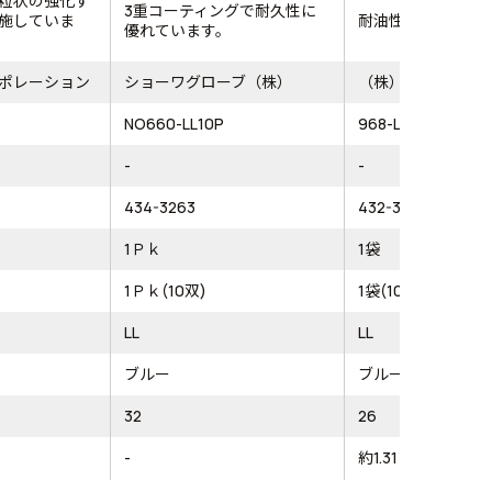
粒状の強化す
3重コーティングで耐久性に
施していま
耐油性に優れた手
優れています。
ポレーション
ショーワグローブ（株）
（株）東和コーポ
NO660-LL10P
968-LL
-
-
434-3263
432-3611
1Ｐｋ
1袋
1Ｐｋ(10双)
1袋(10双)
LL
LL
ブルー
ブルー
32
26
-
約1.31