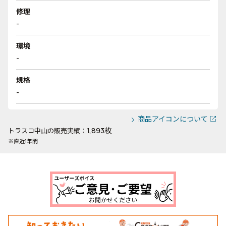
修理
-
環境
-
規格
-
商品アイコンについて
1,893枚
トラスコ中山の販売実績：
※直近1年間