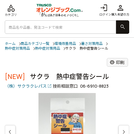
category
login
person
ログイン
購入希望の方
カテゴリ
search
ホーム
商品カテゴリ一覧
環境改善用品
暑さ対策用品
熱中症対策用品
熱中症対策用品
サクラ 熱中症警告シール
print
印刷
[NEW]
サクラ 熱中症警告シール
（株）サクラクレパス
技術相談窓口
06-6910-8823