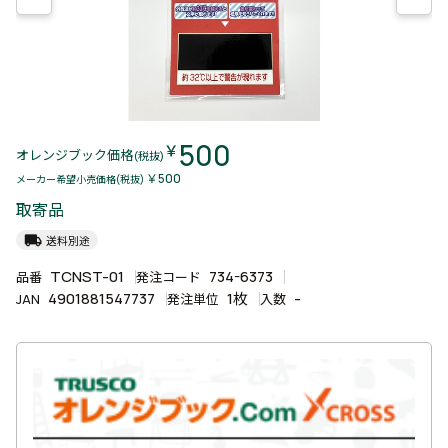
500
￥
オレンジブック価格
(税抜)
￥500
メーカー希望小売価格(税抜)
取寄品
local_shipping
送料別途
TCNST-01
734-6373
品番
発注コード
4901881547737
1枚
-
JAN
発注単位
入数