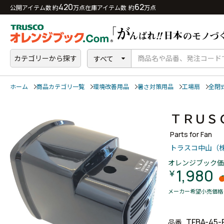
420
62
公開アイテム数 約
万点
在庫アイテム数 約
万点
カテゴリーから探す
すべて
ホーム
商品カテゴリ一覧
環境改善用品
暑さ対策用品
工場扇
全閉
ＴＲＵＳ
Parts for Fan
トラスコ中山（
オレンジブック価
1,980
￥
メーカー希望小売価格
TFBA-45-
品番