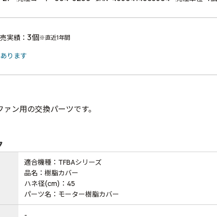
3個
売実績：
※直近1年間
があります
ファン用の交換パーツです。
ク
適合機種：TFBAシリーズ
品名：樹脂カバー
ハネ径(cm)：45
パーツ名：モーター樹脂カバー
-