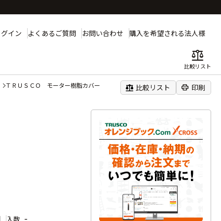
ログイン
よくあるご質問
お問い合わせ
購入を希望される法人様
balance
比較リスト
ＴＲＵＳＣＯ モーター樹脂カバー
balance
print
比較リスト
印刷
個
-
入数