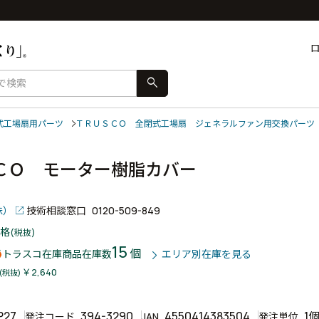
search
式工場扇用パーツ
ＴＲＵＳＣＯ 全閉式工場扇 ジェネラルファン用交換パーツ
ＣＯ モーター樹脂カバー
株）
技術相談窓口
0120-509-849
格
(税抜)
15
個
トラスコ在庫商品
在庫数
エリア別在庫を見る
￥2,640
(税抜)
P27
394-3290
4550414383504
1
発注コード
JAN
発注単位