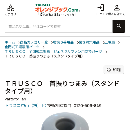
category
login
person
ログイン
購入希望の方
カテゴリ
search
ホーム
商品カテゴリ一覧
環境改善用品
暑さ対策用品
工場扇
全閉式工場扇用パーツ
ＴＲＵＳＣＯ 全閉式工場扇 ジェネラルファン用交換パーツ
ＴＲＵＳＣＯ 首振りつまみ（スタンドタイプ用）
print
印刷
ＴＲＵＳＣＯ 首振りつまみ（スタンド
タイプ用）
Parts for Fan
トラスコ中山（株）
技術相談窓口
0120-509-849