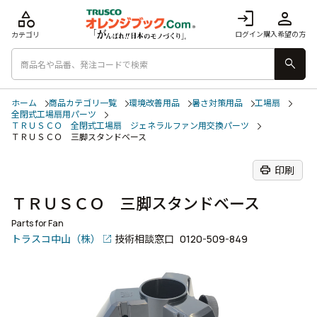
category
login
person
ログイン
購入希望の方
カテゴリ
search
ホーム
商品カテゴリ一覧
環境改善用品
暑さ対策用品
工場扇
全閉式工場扇用パーツ
ＴＲＵＳＣＯ 全閉式工場扇 ジェネラルファン用交換パーツ
ＴＲＵＳＣＯ 三脚スタンドベース
print
印刷
ＴＲＵＳＣＯ 三脚スタンドベース
Parts for Fan
トラスコ中山（株）
技術相談窓口
0120-509-849