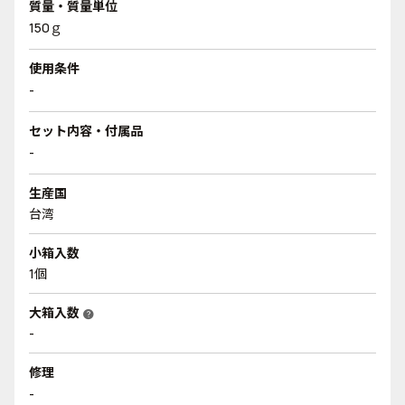
質量・質量単位
150ｇ
使用条件
-
セット内容・付属品
-
生産国
台湾
小箱入数
1個
大箱入数
help
-
修理
-