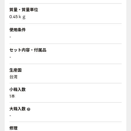
質量・質量単位
0.45ｋｇ
使用条件
-
セット内容・付属品
-
生産国
台湾
小箱入数
1本
大箱入数
help
-
修理