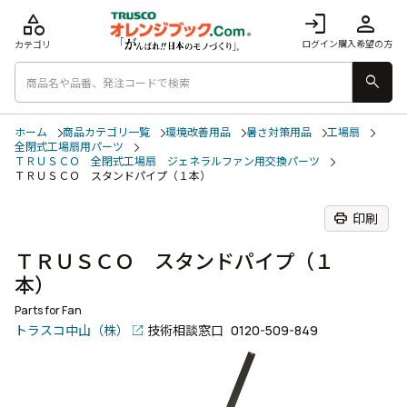
category
login
person
ログイン
購入希望の方
カテゴリ
search
ホーム
商品カテゴリ一覧
環境改善用品
暑さ対策用品
工場扇
全閉式工場扇用パーツ
ＴＲＵＳＣＯ 全閉式工場扇 ジェネラルファン用交換パーツ
ＴＲＵＳＣＯ スタンドパイプ（１本）
print
印刷
ＴＲＵＳＣＯ スタンドパイプ（１
本）
Parts for Fan
トラスコ中山（株）
技術相談窓口
0120-509-849