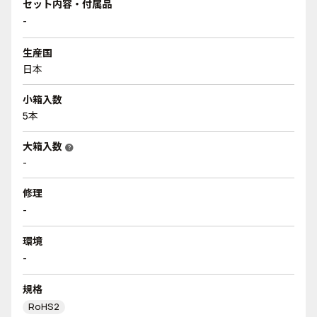
セット内容・付属品
-
生産国
日本
小箱入数
5本
大箱入数
help
-
修理
-
環境
-
規格
RoHS2