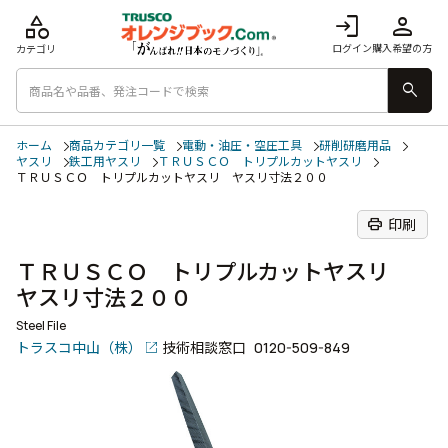
category
login
person
ログイン
購入希望の方
カテゴリ
search
ホーム
商品カテゴリ一覧
電動・油圧・空圧工具
研削研磨用品
ヤスリ
鉄工用ヤスリ
ＴＲＵＳＣＯ トリプルカットヤスリ
ＴＲＵＳＣＯ トリプルカットヤスリ ヤスリ寸法２００
print
印刷
ＴＲＵＳＣＯ トリプルカットヤスリ
ヤスリ寸法２００
Steel File
トラスコ中山（株）
技術相談窓口
0120-509-849