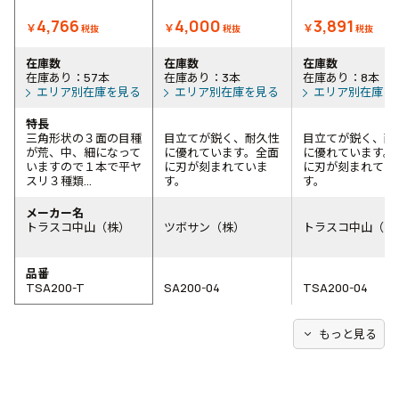
4,766
4,000
3,891
￥
￥
￥
税抜
税抜
税抜
在庫数
在庫数
在庫数
在庫あり：57本
在庫あり：3本
在庫あり：8本
エリア別在庫を見る
エリア別在庫を見る
エリア別在庫を
特長
三角形状の３面の目種
目立てが鋭く、耐久性
目立てが鋭く、耐
が荒、中、細になって
に優れています。全面
に優れています。
いますので１本で平ヤ
に刃が刻まれていま
に刃が刻まれてい
スリ３種類...
す。
す。
メーカー名
トラスコ中山（株）
ツボサン（株）
トラスコ中山（株
品番
TSA200-T
SA200-04
TSA200-04
expand_more
もっと見る