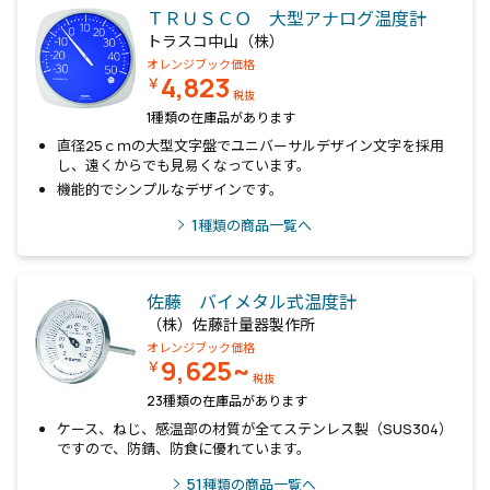
ＴＲＵＳＣＯ 大型アナログ温度計
トラスコ中山（株）
オレンジブック価格
4,823
￥
税抜
1種類の在庫品があります
直径25ｃｍの大型文字盤でユニバーサルデザイン文字を採用
し、遠くからでも見易くなっています。
機能的でシンプルなデザインです。
1
種類の商品一覧へ
佐藤 バイメタル式温度計
（株）佐藤計量器製作所
オレンジブック価格
9,625~
￥
税抜
23種類の在庫品があります
ケース、ねじ、感温部の材質が全てステンレス製（SUS304）
ですので、防錆、防食に優れています。
51
種類の商品一覧へ