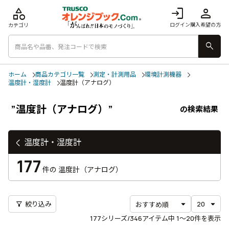
category
login
person
ログイン
購入希望の方
カテゴリ
search
ホーム
商品カテゴリ一覧
測定・計測用品
環境計測機器
温度計・湿度計
温度計（アナログ）
”温度計（アナログ）”
の検索結果
温度計・湿度計
177
件の
温度計（アナログ）
filter_alt
絞り込み
177
シリーズ/346アイテム中
1〜20
件を表示