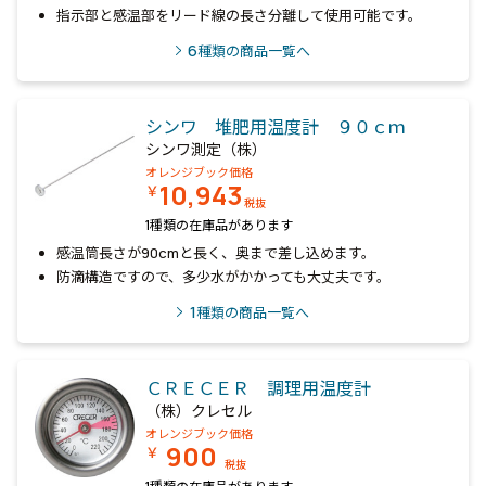
指示部と感温部をリード線の長さ分離して使用可能です。
6
種類の商品一覧へ
シンワ 堆肥用温度計 ９０ｃｍ
シンワ測定（株）
オレンジブック価格
10,943
￥
税抜
1種類の在庫品があります
感温筒長さが90cmと長く、奥まで差し込めます。
防滴構造ですので、多少水がかかっても大丈夫です。
1
種類の商品一覧へ
ＣＲＥＣＥＲ 調理用温度計
（株）クレセル
オレンジブック価格
900
￥
税抜