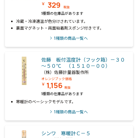
329
￥
税抜
1種類の在庫品があります
冷蔵・冷凍適温が色分けされています。
裏面マグネット・両面粘着剤スポンジ付きです。
1
種類の商品一覧へ
佐藤 板付温度計（フック箱）－３０
～５０℃ （１５１０－００）
（株）佐藤計量器製作所
オレンジブック価格
1,156
￥
税抜
1種類の在庫品があります
寒暖計のベーシックモデルです。
1
種類の商品一覧へ
シンワ 寒暖計Ｃ－５