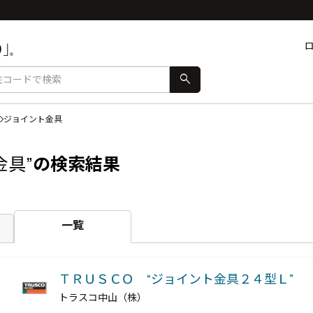
search
ジョイント金具
金具”
の検索結果
一覧
ＴＲＵＳＣＯ “ジョイント金具２４型Ｌ”
トラスコ中山（株）