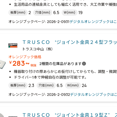
生活用品の連結金具としても幅広く活用でき、大工作業や補強
2
6.5
19
板厚(mm)
穴径(mm)
W(mm)
オレンジブックページ: 2026-2-0931
デジタルオレンジブックはこ
ＴＲＵＳＣＯ “ジョイント金具２４型フラッ
トラスコ中山（株）
オレンジブック価格
283~
￥
info
2種類の在庫品があります
税抜
機器取り付けの際あらかじめ仮付けしてからでも、調整・微調
ドライバー1本で伸縮自在の調整が可能です。
2.3
6.5
24
板厚(mm)
穴径(mm)
W(mm)
オレンジブックページ: 2026-2-0932
デジタルオレンジブックは
ＴＲＵＳＣＯ “ジョイント金具１９型Ｚ” 