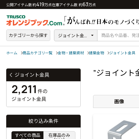
419
63
公開アイテム数 約
万点
在庫アイテム数 約
万点
カテゴリーから探す
ジョイント金...
ホーム
商品カテゴリ一覧
金物・建築資材
建築金物
ジョイント金具
”ジョイント
ジョイント金具
2,211
件の
ジョイント金具
画像
絞り込み条件
すべての商品
在庫品のみ