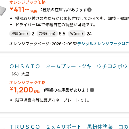
オレンジブック価格
411~
￥
info
2種類の在庫品があります
税抜
機器取り付けの際あらかじめ仮付けしてからでも、調整・微調
ドライバー1本で伸縮自在の調整が可能です。
2
6.5
24
板厚(mm)
穴径(mm)
W(mm)
オレンジブックページ: 2026-2-0932
デジタルオレンジブックは
ＯＨＳＡＴＯ ネームプレートツキ ウチコミボ
（株）大里
オレンジブック価格
1,200
￥
info
1種類の在庫品があります
税抜
駐車場案内等に最適なネープレートです。
ＴＲＵＳＣＯ ２ｘ４サポート 黒粉体塗装 コの