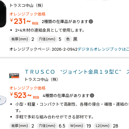
トラスコ中山（株）
オレンジブック価格
231~
￥
info
2種類の在庫品があります
税抜
2×4木材の連結金具として使用します。
2
5
黒
板厚(mm)
穴径(mm)
色
オレンジブックページ: 2026-2-0942
デジタルオレンジブックは
ＴＲＵＳＣＯ “ジョイント金具１９型Ｃ” 
トラスコ中山（株）
オレンジブック価格
523~
￥
info
4種類の在庫品があります
税抜
小型・軽量・コンパクトで高剛性、各種の接合・補強・連結の
す。
手軽で多彩な組み合わせができる部材です。
2
6.5
19
28
板厚(mm)
穴径(mm)
W(mm)
L2(mm)