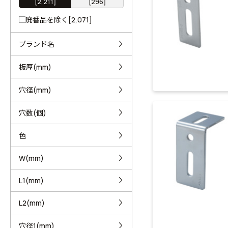
[2,211]
[296]
廃番品を除く[2,071]
ブランド名
板厚(mm)
穴径(mm)
穴数(個)
色
W(mm)
L1(mm)
L2(mm)
穴径1(mm)