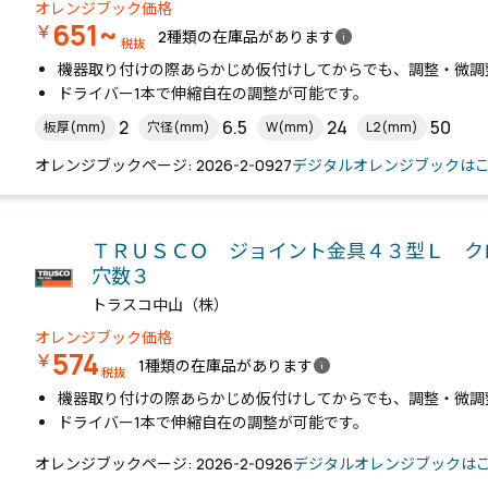
オレンジブック価格
651~
￥
info
2種類の在庫品があります
税抜
機器取り付けの際あらかじめ仮付けしてからでも、調整・微調
ドライバー1本で伸縮自在の調整が可能です。
2
6.5
24
50
板厚(mm)
穴径(mm)
W(mm)
L2(mm)
オレンジブックページ: 2026-2-0927
デジタルオレンジブックは
ＴＲＵＳＣＯ ジョイント金具４３型Ｌ 
穴数３
トラスコ中山（株）
オレンジブック価格
574
￥
info
1種類の在庫品があります
税抜
機器取り付けの際あらかじめ仮付けしてからでも、調整・微調
ドライバー1本で伸縮自在の調整が可能です。
オレンジブックページ: 2026-2-0926
デジタルオレンジブックは