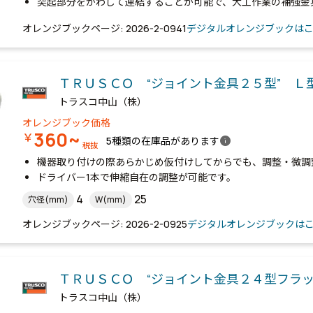
突起部分をかわして連結することが可能で、大工作業の補強金
オレンジブックページ: 2026-2-0941
デジタルオレンジブックは
ＴＲＵＳＣＯ “ジョイント金具２５型” Ｌ
トラスコ中山（株）
オレンジブック価格
360~
￥
info
5種類の在庫品があります
税抜
機器取り付けの際あらかじめ仮付けしてからでも、調整・微調
ドライバー1本で伸縮自在の調整が可能です。
4
25
穴径(mm)
W(mm)
オレンジブックページ: 2026-2-0925
デジタルオレンジブックは
ＴＲＵＳＣＯ “ジョイント金具２４型フラッ
トラスコ中山（株）