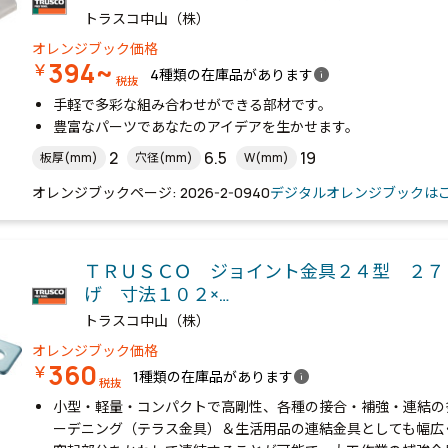
トラスコ中山（株）
オレンジブック価格
394~
￥
info
4種類の在庫品があります
税抜
手軽で多彩な組み合わせができる部材です。
豊富なパーツであなたのアイデアを生かせます。
2
6.5
19
板厚(mm)
穴径(mm)
W(mm)
オレンジブックページ: 2026-2-0940
デジタルオレンジブックは
ＴＲＵＳＣＯ ジョイント金具２４型 ２７
げ 寸法１０２×…
トラスコ中山（株）
オレンジブック価格
360
￥
info
1種類の在庫品があります
税抜
小型・軽量・コンパクトで高剛性、各種の接合・補強・連結の
ーデニング（テラス金具）＆生活用品の連結金具としても幅広