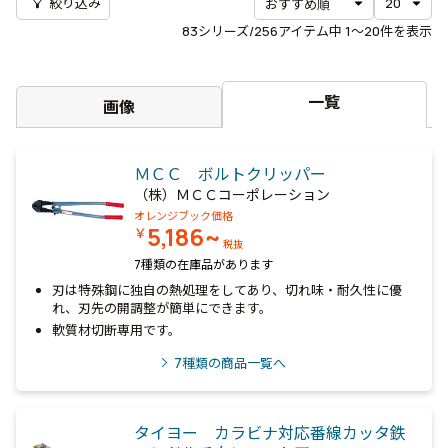
filter_alt
絞り込み
83
シリーズ/256アイテム中
1〜20
件を表示
一覧
画像
ＭＣＣ ボルトクリッパー
（株）ＭＣＣコーポレーション
オレンジブック価格
5,186~
￥
税抜
7種類の在庫品があります
刃は特殊鋼に独自の熱処理をしてあり、切れ味・耐久性に優
れ、刃先の開調整が簡単にできます。
軟質材切断専用です。
7
種類の商品一覧へ
タイヨー カラビナ対応番線カッタ鉄