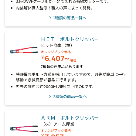
3芯のVVFケーブルが一発で切れる番線カッターです。
内装解体職人監修！職人の声によって開発。
1
種類の商品一覧へ
ＨＩＴ ボルトクリッパー
ヒット商事（株）
オレンジブック価格
6,407~
￥
税抜
7種類の在庫品があります
特許偏芯ボルト方式を採用していますので、刃先が簡単に平行
移動でき微調節が容易に行えます。
刃先の調節は約2000回切断に1回でOKです。
7
種類の商品一覧へ
ＡＲＭ ボルトクリッパー
（株）アーム産業
オレンジブック価格
￥