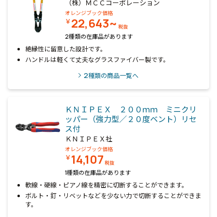
（株）ＭＣＣコーポレーション
オレンジブック価格
22,643~
￥
税抜
2種類の在庫品があります
絶縁性に留意した設計です。
ハンドルは軽くて丈夫なグラスファイバー製です。
2
種類の商品一覧へ
ＫＮＩＰＥＸ ２００ｍｍ ミニクリ
ッパー（強力型／２０度ベント）リセ
ス付
ＫＮＩＰＥＸ社
オレンジブック価格
14,107
￥
税抜
1種類の在庫品があります
軟線・硬線・ピアノ線を精密に切断することができます。
ボルト・釘・リベットなどを少ない力で切断することができま
す。