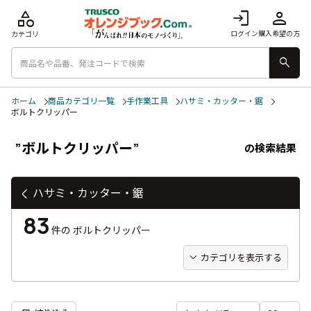
category
login
person
ログイン
購入希望の方
カテゴリ
search
ホーム
商品カテゴリ一覧
手作業工具
ハサミ・カッター・鋸
ボルトクリッパー
”ボルトクリッパー”
の検索結果
ハサミ・カッター・鋸
83
件の
ボルトクリッパー
カテゴリを表示する