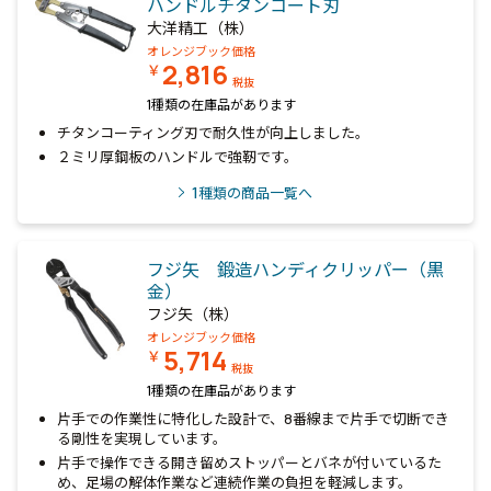
ハンドルチタンコート刃
大洋精工（株）
オレンジブック価格
2,816
￥
税抜
1種類の在庫品があります
チタンコーティング刃で耐久性が向上しました。
２ミリ厚鋼板のハンドルで強靭です。
1
種類の商品一覧へ
フジ矢 鍛造ハンディクリッパー（黒
金）
フジ矢（株）
オレンジブック価格
5,714
￥
税抜
1種類の在庫品があります
片手での作業性に特化した設計で、8番線まで片手で切断でき
る剛性を実現しています。
片手で操作できる開き留めストッパーとバネが付いているた
め、足場の解体作業など連続作業の負担を軽減します。