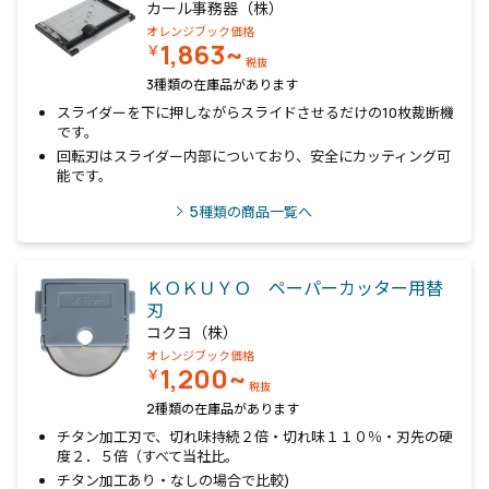
カール事務器（株）
オレンジブック価格
1,863~
￥
税抜
3種類の在庫品があります
スライダーを下に押しながらスライドさせるだけの10枚裁断機
です。
回転刃はスライダー内部についており、安全にカッティング可
能です。
5
種類の商品一覧へ
ＫＯＫＵＹＯ ペーパーカッター用替
刃
コクヨ（株）
オレンジブック価格
1,200~
￥
税抜
2種類の在庫品があります
チタン加工刃で、切れ味持続２倍・切れ味１１０％・刃先の硬
度２．５倍（すべて当社比。
チタン加工あり・なしの場合で比較)