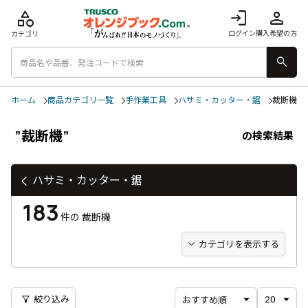
category
login
person
ログイン
購入希望の方
カテゴリ
search
ホーム
商品カテゴリ一覧
手作業工具
ハサミ・カッター・鋸
裁断機
”裁断機”
の検索結果
ハサミ・カッター・鋸
183
件の
裁断機
カテゴリを表示する
filter_alt
絞り込み