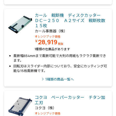
カール 裁断機 ディスクカッター
ＤＣ－２５０ Ａ２サイズ 裁断枚数
１５枚
カール事務器（株）
オレンジブック価格
28,919
￥
税抜
1種類の在庫品があります
裁断幅654mmまで裁断可能で大判の用紙もラクラク裁断でき
ます。
回転刃はスライダー内部についており、安全にカッティング可
能な15枚裁断機です。
1
種類の商品一覧へ
コクヨ ペーパーカッター チタン加
工刃
コクヨ（株）
オレンジブック価格