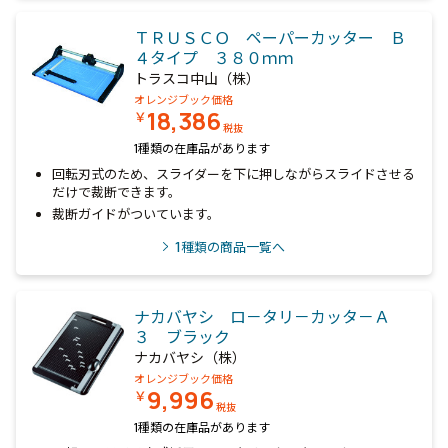
ＴＲＵＳＣＯ ペーパーカッター Ｂ
４タイプ ３８０ｍｍ
トラスコ中山（株）
オレンジブック価格
18,386
￥
税抜
1種類の在庫品があります
回転刃式のため、スライダーを下に押しながらスライドさせる
だけで裁断できます。
裁断ガイドがついています。
1
種類の商品一覧へ
ナカバヤシ ロ－タリ－カッタ－Ａ
３ ブラック
ナカバヤシ（株）
オレンジブック価格
9,996
￥
税抜
1種類の在庫品があります