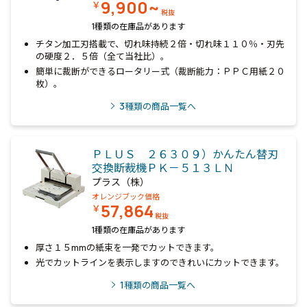
9,900~
￥
税抜
1種類の在庫品があります
チタン加工刃搭載で、切れ味持続２倍・切れ味１１０％・刃先
の硬度２．５倍（全て当社比）。
簡単に裁断ができるロータリー式（裁断能力：ＰＰＣ用紙２０
枚）。
3
種類の商品一覧へ
ＰＬＵＳ ２６３０９）かんたん替刃
交換断裁機ＰＫ－５１３ＬＮ
プラス（株）
オレンジブック価格
57,864
￥
税抜
1種類の在庫品があります
厚さ１５mmの紙束を一発でカットできます。
光でカットラインを表示しますのできれいにカットできます。
1
種類の商品一覧へ