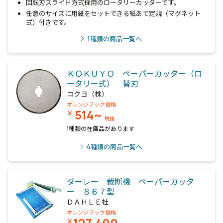
回転刃スライド方式採用のロータリーカッターです。
任意のサイズに用紙をセットできる紙あて定規（マグネット
式）付きです。
1
種類の商品一覧へ
ＫＯＫＵＹＯ ペーパーカッター（ロ
ータリー式） 替刃
コクヨ（株）
オレンジブック価格
514~
￥
税抜
1種類の在庫品があります
4
種類の商品一覧へ
ダーレー 裁断機 ペーパーカッタ
ー ８６７型
ＤＡＨＬＥ社
オレンジブック価格
127,400
￥