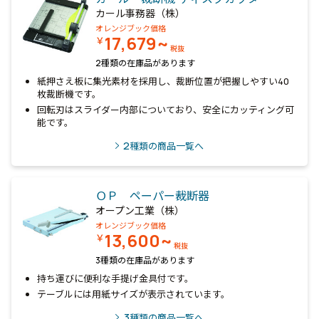
カール事務器（株）
オレンジブック価格
17,679~
￥
税抜
2種類の在庫品があります
紙押さえ板に集光素材を採用し、裁断位置が把握しやすい40
枚裁断機です。
回転刃はスライダー内部についており、安全にカッティング可
能です。
2
種類の商品一覧へ
ＯＰ ペーパー裁断器
オープン工業（株）
オレンジブック価格
13,600~
￥
税抜
3種類の在庫品があります
持ち運びに便利な手提げ金具付です。
テーブルには用紙サイズが表示されています。
3
種類の商品一覧へ