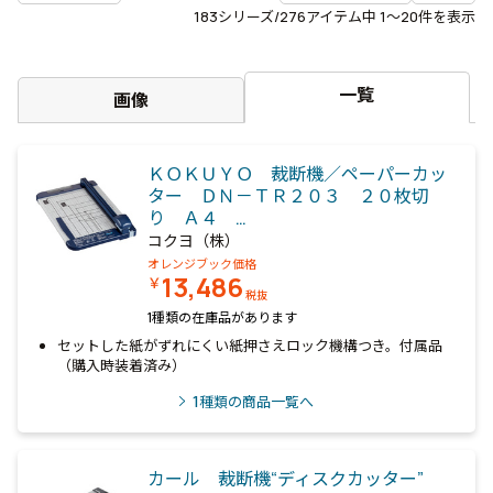
183
シリーズ/276アイテム中
1〜20
件を表示
一覧
画像
ＫＯＫＵＹＯ 裁断機／ペーパーカッ
ター ＤＮ－ＴＲ２０３ ２０枚切
り Ａ４ …
コクヨ（株）
オレンジブック価格
13,486
￥
税抜
1種類の在庫品があります
セットした紙がずれにくい紙押さえロック機構つき。付属品
（購入時装着済み）
1
種類の商品一覧へ
カール 裁断機“ディスクカッター”