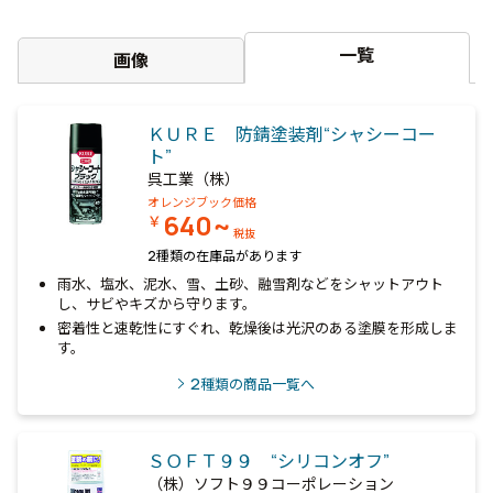
一覧
画像
ＫＵＲＥ 防錆塗装剤“シャシーコー
ト”
呉工業（株）
オレンジブック価格
640~
￥
税抜
2種類の在庫品があります
雨水、塩水、泥水、雪、土砂、融雪剤などをシャットアウト
し、サビやキズから守ります。
密着性と速乾性にすぐれ、乾燥後は光沢のある塗膜を形成しま
す。
2
種類の商品一覧へ
ＳＯＦＴ９９ “シリコンオフ”
（株）ソフト９９コーポレーション