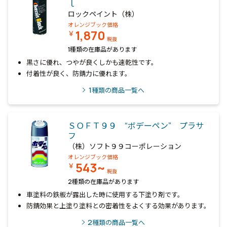
ｌ
ロックペイント（株）
オレンジブック価格
1,870
￥
税抜
1種類の在庫品があります
黒さに優れ、つやが良くしかも速乾性です。
付着性が良く、防錆力に優れます。
1
種類の商品一覧へ
ＳＯＦＴ９９ “ボデーペン” プラサ
フ
（株）ソフト９９コーポレーション
オレンジブック価格
543~
￥
税抜
2種類の在庫品があります
車塗料の鉄板が露出した時に使用する下塗り剤です。
防錆効果と上塗り塗料との密着性をよくする効果があります。
2
種類の商品一覧へ