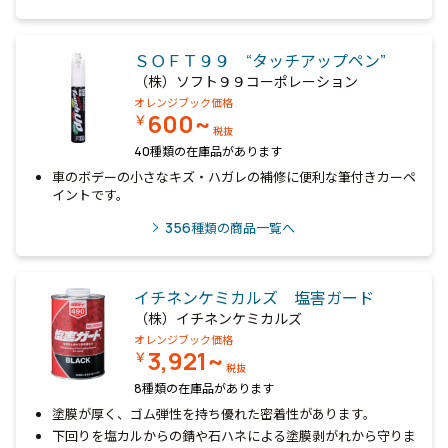
ＳＯＦＴ９９ “タッチアップペン”
（株）ソフト９９コーポレーション
オレンジブック価格
600~
￥
税抜
40種類の在庫品があります
車のボデーの小さなキズ・ハガレの補修に便利な筆付きカーペ
イントです。
356
種類の商品一覧へ
イチネンケミカルズ 塩害ガード
（株）イチネンケミカルズ
オレンジブック価格
3,921~
￥
税抜
8種類の在庫品があります
塗膜が厚く、ゴム弾性を持ち優れた密着性があります。
下回りを塩カルからの錆や石ハネによる塗膜剥がれから守りま