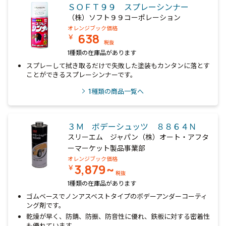
ＳＯＦＴ９９ スプレーシンナー
（株）ソフト９９コーポレーション
オレンジブック価格
638
￥
税抜
1種類の在庫品があります
スプレーして拭き取るだけで失敗した塗装もカンタンに落とす
ことができるスプレーシンナーです。
1
種類の商品一覧へ
３Ｍ ボデーシュッツ ８８６４Ｎ
スリーエム ジャパン（株）オート・アフタ
ーマーケット製品事業部
オレンジブック価格
3,879~
￥
税抜
1種類の在庫品があります
ゴムベースでノンアスベストタイプのボデーアンダーコーティ
ング剤です。
乾燥が早く、防錆、防振、防音性に優れ、鉄板に対する密着性
も優れています。