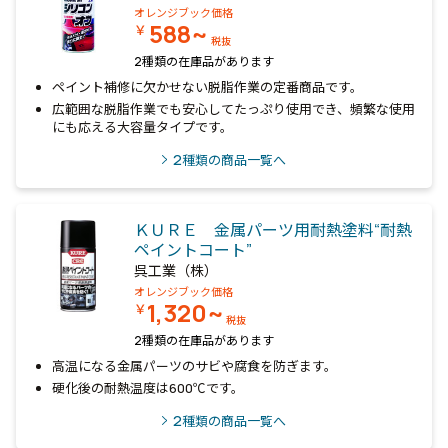
オレンジブック価格
588~
￥
税抜
2種類の在庫品があります
ペイント補修に欠かせない脱脂作業の定番商品です。
広範囲な脱脂作業でも安心してたっぷり使用でき、頻繁な使用
にも応える大容量タイプです。
2
種類の商品一覧へ
ＫＵＲＥ 金属パーツ用耐熱塗料“耐熱
ペイントコート”
呉工業（株）
オレンジブック価格
1,320~
￥
税抜
2種類の在庫品があります
高温になる金属パーツのサビや腐食を防ぎます。
硬化後の耐熱温度は600℃です。
2
種類の商品一覧へ