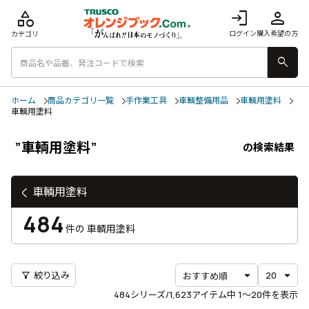
category
login
person
ログイン
購入希望の方
カテゴリ
search
ホーム
商品カテゴリ一覧
手作業工具
車輌整備用品
車輌用塗料
車輌用塗料
”車輌用塗料”
の検索結果
車輌用塗料
484
件の
車輌用塗料
filter_alt
絞り込み
484
シリーズ/1,623アイテム中
1〜20
件を表示