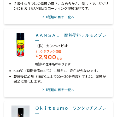
２液性ならではの塗膜の厚さ、なめらかさ、美しさで、ガソリ
ンにも溶けない強靭なコーティング塗膜性能です。
1
種類の商品一覧へ
ＫＡＮＳＡＩ 耐熱塗料テルモスプレ
ー
（株）カンペハピオ
オレンジブック価格
2,900
￥
税抜
1種類の在庫品があります
500℃（瞬間最高600℃）に耐えて、変色が少ないです。
乾燥後に加熱（180℃以上で20～30分程度）すれば、塗膜が
完全に硬化します。
1
種類の商品一覧へ
Ｏｋｉｔｓｕｍｏ ワンタッチスプレ
ー