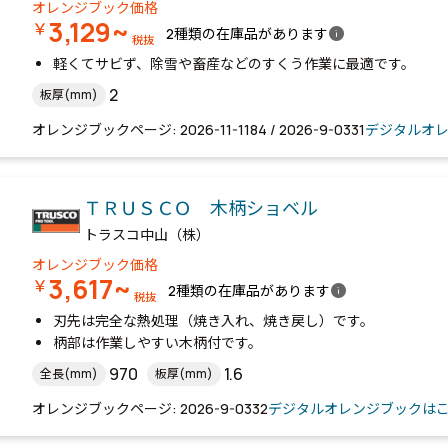
オレンジブック価格
3,129~
￥
info
2種類の在庫品があります
税抜
軽くてサビず、除雪や畜産などのすくう作業に最適です。
2
板厚(mm)
オレンジブックページ: 2026-11-1184 / 2026-9-0331
デジタルオ
ＴＲＵＳＣＯ 木柄ショベル
トラスコ中山（株）
オレンジブック価格
3,617~
￥
info
2種類の在庫品があります
税抜
刃先は完全な熱処理（焼き入れ、焼き戻し）です。
柄部は作業しやすい木柄付です。
970
1.6
全長(mm)
板厚(mm)
オレンジブックページ: 2026-9-0332
デジタルオレンジブックは