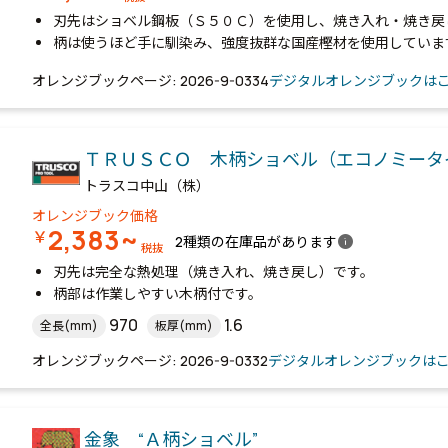
刃先はショベル鋼板（Ｓ５０Ｃ）を使用し、焼き入れ・焼き戻
柄は使うほど手に馴染み、強度抜群な国産樫材を使用していま
オレンジブックページ: 2026-9-0334
デジタルオレンジブックは
ＴＲＵＳＣＯ 木柄ショベル（エコノミータ
トラスコ中山（株）
オレンジブック価格
2,383~
￥
info
2種類の在庫品があります
税抜
刃先は完全な熱処理（焼き入れ、焼き戻し）です。
柄部は作業しやすい木柄付です。
970
1.6
全長(mm)
板厚(mm)
オレンジブックページ: 2026-9-0332
デジタルオレンジブックは
金象 “Ａ柄ショベル”