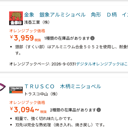
金象 銀象アルミショベル 角形 Ｄ柄 
浅香工業（株）
オレンジブック価格
3,959
￥
info
1種類の在庫品があります
税抜
頭部（すくい部）はアルミニウム合金５０５２を使用し、耐食
す。
オレンジブックページ: 2026-9-0331
デジタルオレンジブックはこ
ＴＲＵＳＣＯ 木柄ミニショベル
トラスコ中山（株）
オレンジブック価格
3,094~
￥
info
2種類の在庫品があります
税抜
軽量で、強く切れ味たしかです。
刃先は完全な熱処理（焼き入れ、焼き戻し）です。