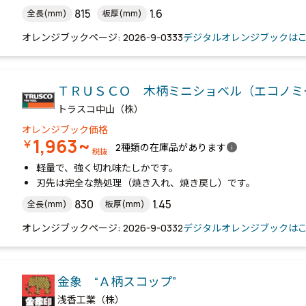
815
1.6
全長(mm)
板厚(mm)
オレンジブックページ: 2026-9-0333
デジタルオレンジブックは
ＴＲＵＳＣＯ 木柄ミニショベル（エコノミ
トラスコ中山（株）
オレンジブック価格
1,963~
￥
info
2種類の在庫品があります
税抜
軽量で、強く切れ味たしかです。
刃先は完全な熱処理（焼き入れ、焼き戻し）です。
830
1.45
全長(mm)
板厚(mm)
オレンジブックページ: 2026-9-0332
デジタルオレンジブックは
金象 “Ａ柄スコップ”
浅香工業（株）