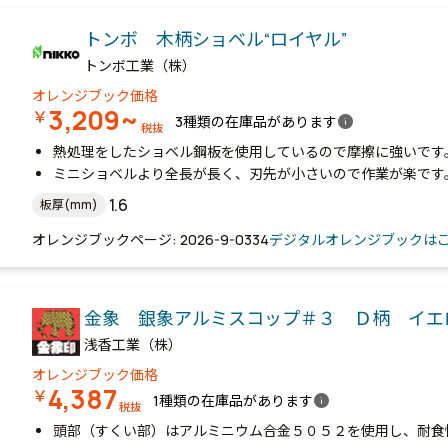
トンボ 木柄ショベル“ロイヤル”
トンボ工業（株）
オレンジブック価格
3,209~
￥
info
3種類の在庫品があります
税抜
熱処理をしたショベル鋼板を使用しているので摩擦に強いです
ミニショベルより全長が長く、刃先が小さいので作業が楽です
1.6
板厚(mm)
オレンジブックページ: 2026-9-0334
デジタルオレンジブックは
金象 銀象アルミスコップ＃３ Ｄ柄 イ
浅香工業（株）
オレンジブック価格
4,387
￥
info
1種類の在庫品があります
税抜
頭部（すくい部）はアルミニウム合金５０５２を使用し、耐食