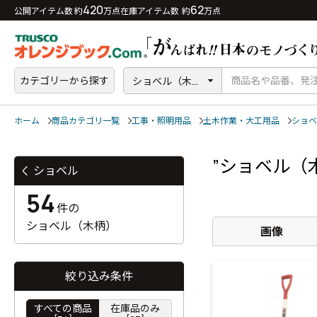
420
62
公開アイテム数 約
万点
在庫アイテム数 約
万点
カテゴリーから探す
ショベル（木...
ホーム
商品カテゴリ一覧
工事・照明用品
土木作業・大工用品
ショベ
”ショベル（
ショベル
54
件の
ショベル（木柄）
画像
絞り込み条件
すべての商品
在庫品のみ