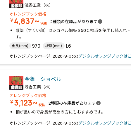
浅香工業（株）
オレンジブック価格
4,837~
￥
info
2種類の在庫品があります
税抜
頭部（すくい部）はショベル鋼板Ｓ50Ｃ相当を使用し焼入れ
す。
970
1.6
全長(mm)
板厚(mm)
オレンジブックページ: 2026-9-0333
デジタルオレンジブックは
金象 ショベル
浅香工業（株）
オレンジブック価格
3,123~
￥
info
2種類の在庫品があります
税抜
柄が長いので身長が高めの方にもおすすめです。
オレンジブックページ: 2026-9-0333
デジタルオレンジブックは