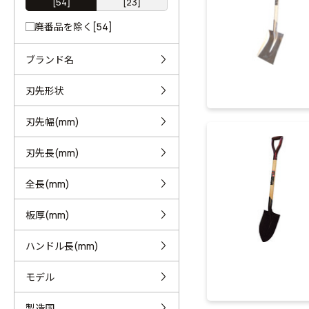
[54]
[23]
廃番品を除く[54]
ブランド名
刃先形状
刃先幅(mm)
刃先長(mm)
全長(mm)
板厚(mm)
ハンドル長(mm)
モデル
製造国