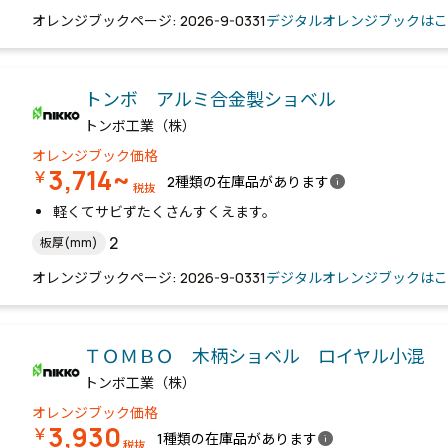
オレンジブックページ: 2026-9-0331
デジタルオレンジブックはこ
トンボ アルミ合金製ショベル
トンボ工業（株）
オレンジブック価格
3,714~
￥
info
2種類の在庫品があります
税抜
軽くてサビずたくさんすくえます。
2
板厚(mm)
オレンジブックページ: 2026-9-0331
デジタルオレンジブックはこ
ＴＯＭＢＯ 木柄ショベル ロイヤル小混
トンボ工業（株）
オレンジブック価格
3,930
￥
info
1種類の在庫品があります
税抜