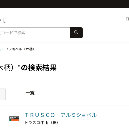
search
ル
ショベル（木柄）
木柄）”
の検索結果
一覧
ＴＲＵＳＣＯ アルミショベル
トラスコ中山（株）