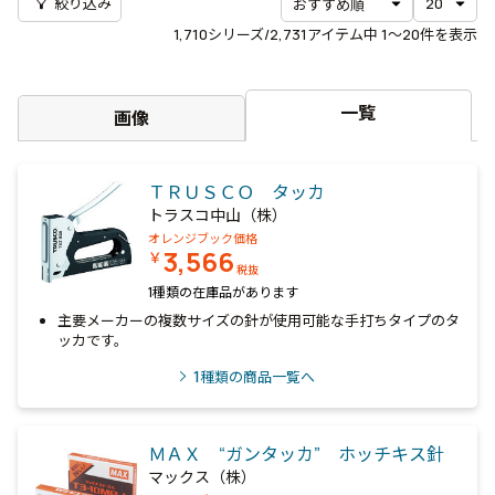
filter_alt
絞り込み
1,710
シリーズ/2,731アイテム中
1〜20
件を表示
一覧
画像
ＴＲＵＳＣＯ タッカ
トラスコ中山（株）
オレンジブック価格
3,566
￥
税抜
1種類の在庫品があります
主要メーカーの複数サイズの針が使用可能な手打ちタイプのタ
ッカです。
1
種類の商品一覧へ
ＭＡＸ “ガンタッカ” ホッチキス針
マックス（株）