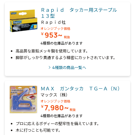
Ｒａｐｉｄ タッカー用ステープル
１３型
Ｒａｐｉｄ社
オレンジブック価格
953~
￥
税抜
4種類の在庫品があります
高品質な亜鉛メッキ鋼を使用しています。
脚部がしっかり貫通するよう精密にカットされています。
4
種類の商品一覧へ
ＭＡＸ ガンタッカ ＴＧ－Ａ（Ｎ）
マックス（株）
オレンジブック価格
7,980~
￥
税抜
4種類の在庫品があります
プロに応えるボディーの堅牢性を備えています。
木に打つことも可能です。