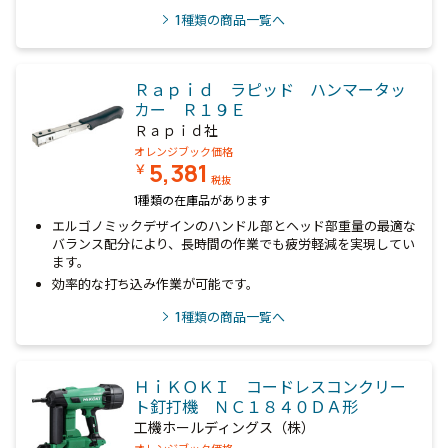
1
種類の商品一覧へ
Ｒａｐｉｄ ラピッド ハンマータッ
カー Ｒ１９Ｅ
Ｒａｐｉｄ社
オレンジブック価格
5,381
￥
税抜
1種類の在庫品があります
エルゴノミックデザインのハンドル部とヘッド部重量の最適な
バランス配分により、長時間の作業でも疲労軽減を実現してい
ます。
効率的な打ち込み作業が可能です。
1
種類の商品一覧へ
ＨｉＫＯＫＩ コードレスコンクリー
ト釘打機 ＮＣ１８４０ＤＡ形
工機ホールディングス（株）