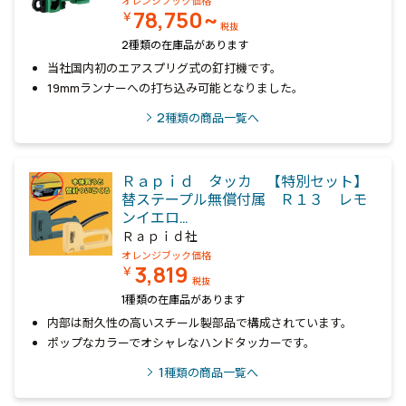
オレンジブック価格
78,750~
￥
税抜
2種類の在庫品があります
当社国内初のエアスプリグ式の釘打機です。
19mmランナーへの打ち込み可能となりました。
2
種類の商品一覧へ
Ｒａｐｉｄ タッカ 【特別セット】
替ステープル無償付属 Ｒ１３ レモ
ンイエロ…
Ｒａｐｉｄ社
オレンジブック価格
3,819
￥
税抜
1種類の在庫品があります
内部は耐久性の高いスチール製部品で構成されています。
ポップなカラーでオシャレなハンドタッカーです。
1
種類の商品一覧へ