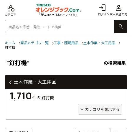
category
login
person
ログイン
購入希望の方
カテゴリ
search
ホーム
商品カテゴリ一覧
工事・照明用品
土木作業・大工用品
釘打機
”釘打機”
の検索結果
土木作業・大工用品
1,710
件の
釘打機
カテゴリを表示する