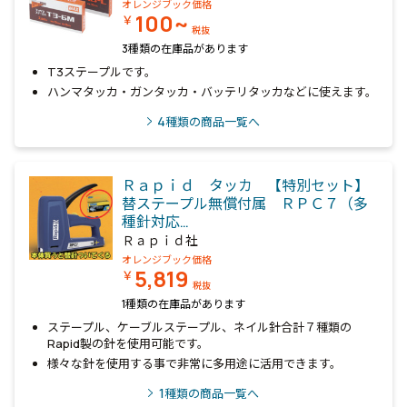
オレンジブック価格
100~
￥
税抜
3種類の在庫品があります
T3ステープルです。
ハンマタッカ・ガンタッカ・バッテリタッカなどに使えます。
4
種類の商品一覧へ
Ｒａｐｉｄ タッカ 【特別セット】
替ステープル無償付属 ＲＰＣ７（多
種針対応…
Ｒａｐｉｄ社
オレンジブック価格
5,819
￥
税抜
1種類の在庫品があります
ステープル、ケーブルステープル、ネイル針合計７種類の
Rapid製の針を使用可能です。
様々な針を使用する事で非常に多用途に活用できます。
1
種類の商品一覧へ