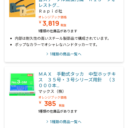
レストグ…
Ｒａｐｉｄ社
オレンジブック価格
3,819
￥
税抜
1種類の在庫品があります
内部は耐久性の高いスチール製部品で構成されています。
ポップなカラーでオシャレなハンドタッカーです。
1
種類の商品一覧へ
ＭＡＸ 手動式タッカ 中型ホッチキ
ス ３５号・３号シリーズ用針 （３
０００本…
マックス（株）
オレンジブック価格
385
￥
税抜
1種類の在庫品があります
1
種類の商品一覧へ