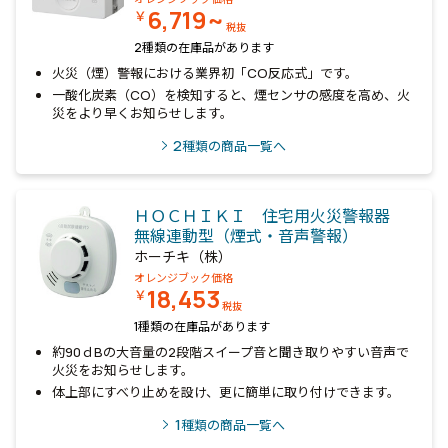
6,719~
￥
税抜
2種類の在庫品があります
火災（煙）警報における業界初「CO反応式」です。
一酸化炭素（CO）を検知すると、煙センサの感度を高め、火
災をより早くお知らせします。
2
種類の商品一覧へ
ＨＯＣＨＩＫＩ 住宅用火災警報器
無線連動型（煙式・音声警報）
ホーチキ（株）
オレンジブック価格
18,453
￥
税抜
1種類の在庫品があります
約90ｄBの大音量の2段階スイープ音と聞き取りやすい音声で
火災をお知らせします。
体上部にすべり止めを設け、更に簡単に取り付けできます。
1
種類の商品一覧へ