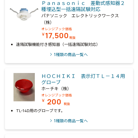
Ｐａｎａｓｏｎｉｃ 差動式感知器２
種埋込型一括遠隔試験対応
パナソニック エレクトリックワークス
（株）
オレンジブック価格
17,500
￥
税抜
遠隔試験機能付き感知器（一括遠隔試験対応）
1
種類の商品一覧へ
ＨＯＣＨＩＫＩ 表示灯ＴＬ－１４用
グローブ
ホーチキ（株）
オレンジブック価格
200
￥
税抜
TL-14D用のグローブです。
1
種類の商品一覧へ