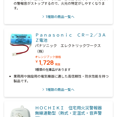
の警報音がストップするので、火元の特定がしやすくなりま
す。
1
種類の商品一覧へ
Ｐａｎａｓｏｎｉｃ ＣＲ－２／３Ａ
Ｚ電池
パナソニック エレクトリックワークス
（株）
オレンジブック価格
1,728
￥
税抜
1種類の在庫品があります
業務用や施設用の電気機器に適した高信頼性・防水性能を持つ
製品です。
1
種類の商品一覧へ
ＨＯＣＨＩＫＩ 住宅用火災警報器
無線連動型（熱式・定温式・音声警