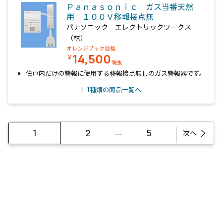
Ｐａｎａｓｏｎｉｃ ガス当番天然
用 １００Ｖ移報接点無
パナソニック エレクトリックワークス
（株）
オレンジブック価格
14,500
￥
税抜
住戸内だけの警報に使用する移報接点無しのガス警報器です。
1
種類の商品一覧へ
…
1
2
5
次へ