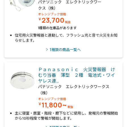
パナソニック エレクトリックワー
クス（株）
オレンジブック価格
23,700
￥
税抜
1種類の在庫品があります
住宅用火災警報器と連動して、フラッシュ光と音で火災をお知
らせします。
1
種類の商品一覧へ
Ｐａｎａｓｏｎｉｃ 火災警報器 け
むり当番 薄型 ２種 電池式・ワイ
ヤレス連…
パナソニック エレクトリックワークス
（株）
オレンジブック価格
11,800~
￥
税抜
主に寝室・居室・階段・廊下などに使用し、発報元の警報開始
から10秒程度で警報が開始します。