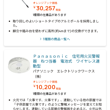
オレンジブック価格
30,257
￥
税抜
1種類の在庫品があります
取り回しのよいショートタイプのアルミポールを採用しまし
た。
脚立や踏み台を使わずに高所(約4mまで)の交換ができます。
1
種類の商品一覧へ
Ｐａｎａｓｏｎｉｃ 住宅用火災警報
器 ねつ当番 電池式 ワイヤレス連
動型
パナソニック エレクトリックワークス
（株）
オレンジブック価格
10,200
￥
税抜
1種類の在庫品があります
火元では「火事です、火事です」、連動している他の部屋では
「子供部屋で火事です」のように警報メッセージを変えてお知
らせします。連動している部屋の警報器を止めると、火元以外