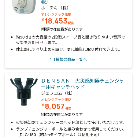
報）
ホーチキ（株）
オレンジブック価格
18,453
￥
税抜
1種類の在庫品があります
約90ｄBの大音量の2段階スイープ音と聞き取りやすい音声で
火災をお知らせします。
体上部にすべり止めを設け、更に簡単に取り付けできます。
1
種類の商品一覧へ
ＤＥＮＳＡＮ 火災感知器チェンジャ
ー用キャッチヘッド
ジェフコム（株）
オレンジブック価格
8,057
￥
税抜
1種類の在庫品があります
火災感知器チェンジャーのヘッド部として使用いただけます。
ランプチェンジャーポールと組み合わせて使用してください。
（DLC-180（約2mタイプポール）は使用不可）