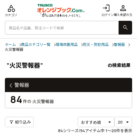
category
login
person
ログイン
購入希望の方
カテゴリ
search
ホーム
商品カテゴリ一覧
環境改善用品
防災・防犯用品
警報器
火災警報器
”火災警報器”
の検索結果
警報器
84
件の
火災警報器
filter_alt
絞り込み
84
シリーズ/94アイテム中
1〜20
件を表示