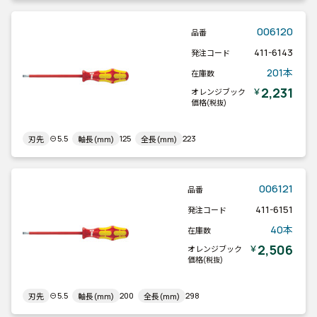
006120
品番
411-6143
発注コード
201本
在庫数
2,231
￥
オレンジブック
価格
(税抜)
⊖5.5
125
223
刃先
軸長(mm)
全長(mm)
006121
品番
411-6151
発注コード
40本
在庫数
2,506
￥
オレンジブック
価格
(税抜)
⊖5.5
200
298
刃先
軸長(mm)
全長(mm)