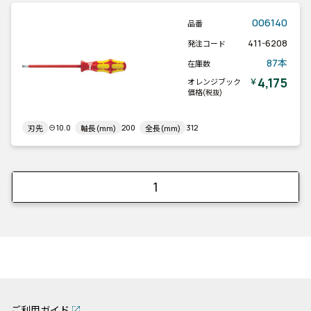
006140
品番
411-6208
発注コード
87本
在庫数
4,175
￥
オレンジブック
価格
(税抜)
⊖10.0
200
312
刃先
軸長(mm)
全長(mm)
1
ご利用ガイド