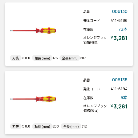
006130
品番
411-6186
発注コード
73本
在庫数
3,281
￥
オレンジブック
価格
(税抜)
⊖8.0
175
287
刃先
軸長(mm)
全長(mm)
006135
品番
411-6194
発注コード
5本
在庫数
3,281
￥
オレンジブック
価格
(税抜)
⊖8.0
200
312
刃先
軸長(mm)
全長(mm)