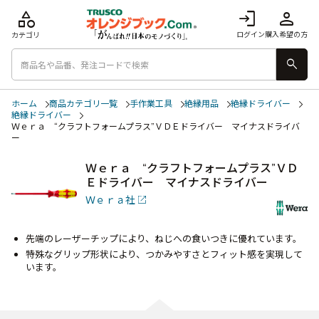
category
login
person
ログイン
購入希望の方
カテゴリ
search
ホーム
商品カテゴリ一覧
手作業工具
絶縁用品
絶縁ドライバー
絶縁ドライバー
Ｗｅｒａ “クラフトフォームプラス”ＶＤＥドライバー マイナスドライバ
ー
Ｗｅｒａ “クラフトフォームプラス”ＶＤ
Ｅドライバー マイナスドライバー
Ｗｅｒａ社
先端のレーザーチップにより、ねじへの食いつきに優れています。
特殊なグリップ形状により、つかみやすさとフィット感を実現して
います。