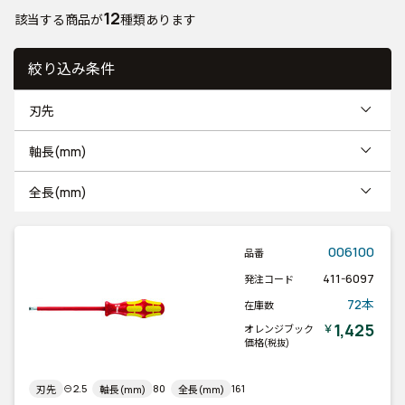
12
該当する商品が
種類あります
絞り込み条件
刃先
軸長(mm)
全長(mm)
006100
品番
411-6097
発注コード
72本
在庫数
1,425
￥
オレンジブック
価格
(税抜)
⊖2.5
80
161
刃先
軸長(mm)
全長(mm)