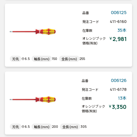
006125
品番
411-6160
発注コード
35本
在庫数
2,981
￥
オレンジブック
価格
(税抜)
⊖6.5
150
255
刃先
軸長(mm)
全長(mm)
006126
品番
411-6178
発注コード
13本
在庫数
3,350
￥
オレンジブック
価格
(税抜)
⊖6.5
200
305
刃先
軸長(mm)
全長(mm)