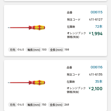
006115
品番
411-6127
発注コード
72本
在庫数
1,994
￥
オレンジブック
価格
(税抜)
⊖4.0
100
198
刃先
軸長(mm)
全長(mm)
006116
品番
411-6135
発注コード
35本
在庫数
2,100
￥
オレンジブック
価格
(税抜)
⊖4.0
150
248
刃先
軸長(mm)
全長(mm)