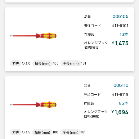
006105
品番
411-6101
発注コード
13本
在庫数
1,475
￥
オレンジブック
価格
(税抜)
⊖3.0
100
181
刃先
軸長(mm)
全長(mm)
006110
品番
411-6119
発注コード
85本
在庫数
1,694
￥
オレンジブック
価格
(税抜)
⊖3.5
100
181
刃先
軸長(mm)
全長(mm)