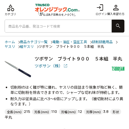
category
login
person
ログイン
購入希望の方
カテゴリ
search
ホーム
商品カテゴリ一覧
電動・油圧・空圧工具
研削研磨用品
ヤスリ
組ヤスリ
ツボサン ブライト９００ ５本組 半丸
ツボサン ブライト９００ ５本組 半丸
ツボサン（株）
切削粉のはく離が特に優れ、ヤスリの目詰まり現象が殆ど無く、簡
単に切削粉を除去できますので、シャープな切れ味が持続します。
耐久力は従来品に比べ3～6倍にアップします。（被切削材により異
なります。）
215
110
12
3.8
全長(mm)
刃長(mm)
刃幅(mm)
刃厚(mm)
形状
半丸