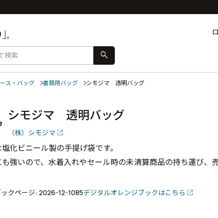
search
ース・バッグ
書類用バッグ
シモジマ 透明バッグ
シモジマ 透明バッグ
（株）シモジマ
な塩化ビニール製の手提げ袋です。
にも強いので、水着入れやセール時の未清算商品の持ち運び、
クページ: 2026-12-1085
デジタルオレンジブックはこちら