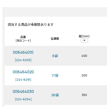
4
該当する商品が
種類あります
縦(mm)
品番
在庫数
arrow_drop_down
[発注コード]
006464010
6袋
400
[224-8293]
006464020
17袋
200
[224-8291]
006464030
26袋
350
[224-8294]