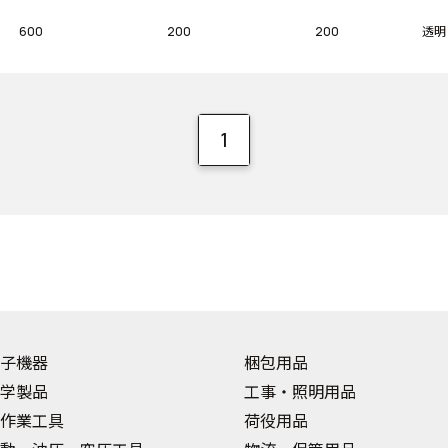
600
200
200
透明
1
子機器
梱包用品
学製品
工事・照明用品
作業工具
荷役用品