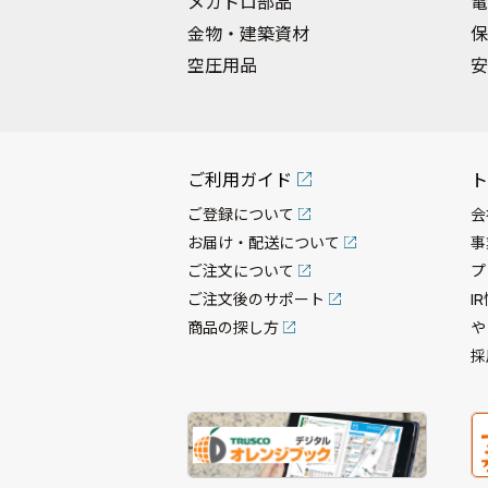
メカトロ部品
電
金物・建築資材
保
空圧用品
安
ご利用ガイド
ト
ご登録について
会
お届け・配送について
事
ご注文について
プ
ご注文後のサポート
I
商品の探し方
や
採