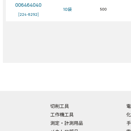
006464040
10袋
500
[224-8292]
切削工具
電
工作機工具
化
測定・計測用品
手