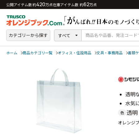
420
62
公開アイテム数 約
万点
在庫アイテム数 約
万点
カテゴリーから探す
すべて
ホーム
商品カテゴリ一覧
オフィス・住設用品
文具・事務用品
書類ケ
透明
水気
透明
色
オレンジブッ