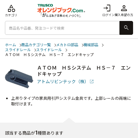
category
login
person
ログイン
購入希望の方
カテゴリ
search
ホーム
商品カテゴリ一覧
メカトロ部品
機械部品
スライドレール
スライドレール
ＡＴＯＭ ＨＳシステム ＨＳ－７ エンドキャップ
ＡＴＯＭ ＨＳシステム ＨＳ－７ エン
ドキャップ
アトムリビンテック（株）
上吊りタイプの家具用引戸システム金具です。上部レールの両端に
取付けます。
1
該当する商品が
種類あります