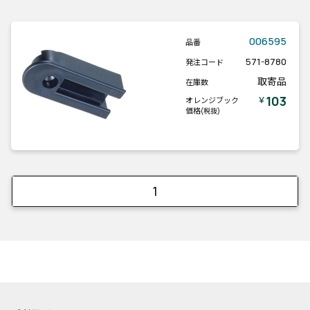
006595
品番
571-8780
発注コード
取寄品
在庫数
103
￥
オレンジブック
価格
(税抜)
1