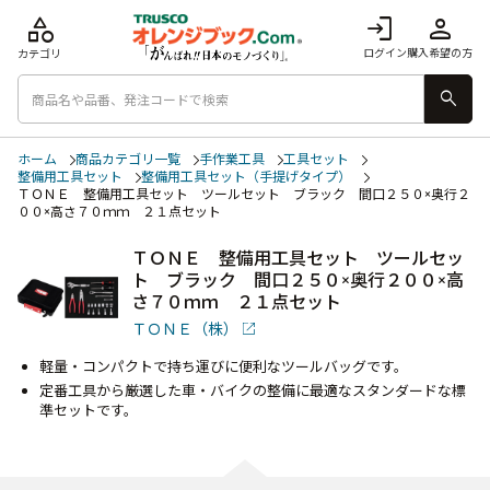
category
login
person
ログイン
購入希望の方
カテゴリ
search
ホーム
商品カテゴリ一覧
手作業工具
工具セット
整備用工具セット
整備用工具セット（手提げタイプ）
ＴＯＮＥ 整備用工具セット ツールセット ブラック 間口２５０×奥行２
００×高さ７０ｍｍ ２１点セット
ＴＯＮＥ 整備用工具セット ツールセッ
ト ブラック 間口２５０×奥行２００×高
さ７０ｍｍ ２１点セット
ＴＯＮＥ（株）
軽量・コンパクトで持ち運びに便利なツールバッグです。
定番工具から厳選した車・バイクの整備に最適なスタンダードな標
準セットです。