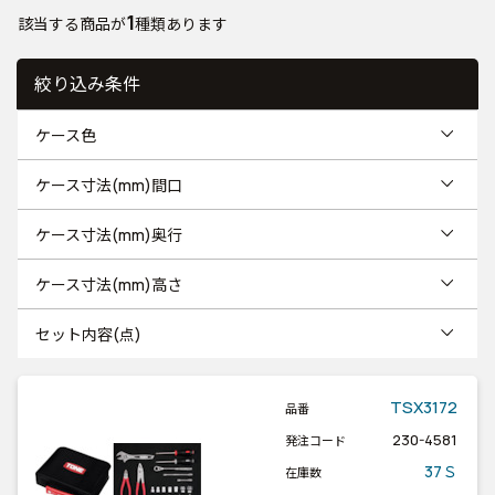
1
該当する商品が
種類あります
絞り込み条件
ケース色
ケース寸法(mm)間口
ケース寸法(mm)奥行
ケース寸法(mm)高さ
セット内容(点)
TSX3172
品番
230-4581
発注コード
37Ｓ
在庫数