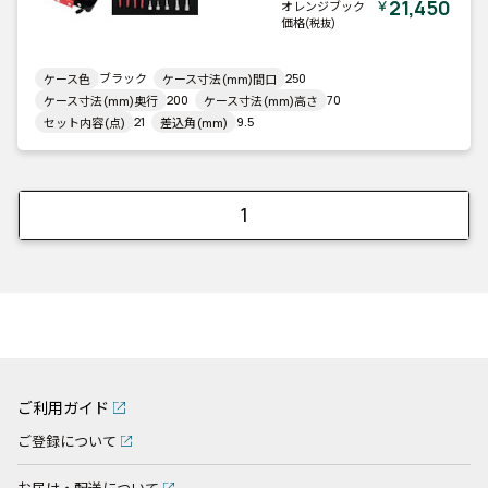
21,450
￥
オレンジブック
価格
(税抜)
ブラック
250
ケース色
ケース寸法(mm)間口
200
70
ケース寸法(mm)奥行
ケース寸法(mm)高さ
21
9.5
セット内容(点)
差込角(mm)
1
ご利用ガイド
ご登録について