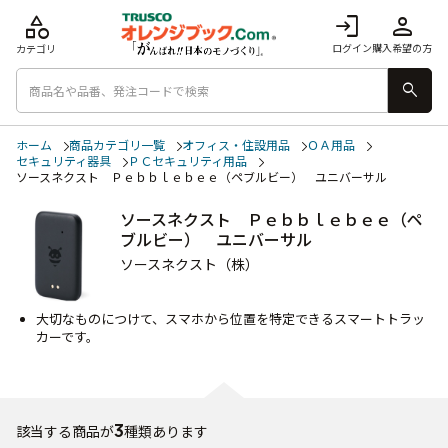
category
login
person
ログイン
購入希望の方
カテゴリ
search
ホーム
商品カテゴリ一覧
オフィス・住設用品
ＯＡ用品
セキュリティ器具
ＰＣセキュリティ用品
ソースネクスト Ｐｅｂｂｌｅｂｅｅ（ペブルビー） ユニバーサル
ソースネクスト Ｐｅｂｂｌｅｂｅｅ（ペ
ブルビー） ユニバーサル
ソースネクスト（株）
大切なものにつけて、スマホから位置を特定できるスマートトラッ
カーです。
3
該当する商品が
種類あります