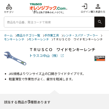
category
login
person
ログイン
購入希望の方
カテゴリ
search
ホーム
商品カテゴリ一覧
手作業工具
レンチ・スパナ・プーラー
モンキーレンチ
モンキーレンチ
ＴＲＵＳＣＯ ワイドモンキーレンチ
ＴＲＵＳＣＯ ワイドモンキーレンチ
トラスコ中山（株）
JIS規格よりワンサイズ上の口開きワイドタイプです。
軽量薄型で作業性がよく、疲労を軽減します。
3
該当する商品が
種類あります