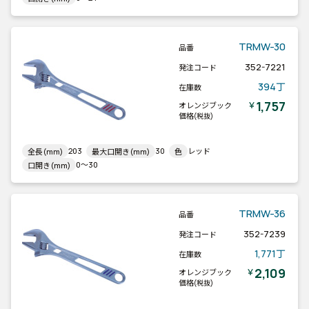
TRMW-30
品番
352-7221
発注コード
394丁
在庫数
1,757
￥
オレンジブック
価格
(税抜)
203
30
レッド
全長(mm)
最大口開き(mm)
色
0～30
口開き(mm)
TRMW-36
品番
352-7239
発注コード
1,771丁
在庫数
2,109
￥
オレンジブック
価格
(税抜)