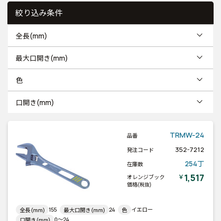
絞り込み条件
全長(mm)
最大口開き(mm)
色
口開き(mm)
TRMW-24
品番
352-7212
発注コード
254丁
在庫数
1,517
￥
オレンジブック
価格
(税抜)
155
24
イエロー
全長(mm)
最大口開き(mm)
色
0～24
口開き(mm)