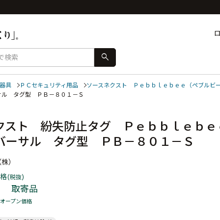
search
器具
ＰＣセキュリティ用品
ソースネクスト Ｐｅｂｂｌｅｂｅｅ（ペブルビ
サル タグ型 ＰＢ－８０１－Ｓ
クスト 紛失防止タグ Ｐｅｂｂｌｅｂｅ
バーサル タグ型 ＰＢ－８０１－Ｓ
（株）
格
(税抜)
取寄品
オープン価格