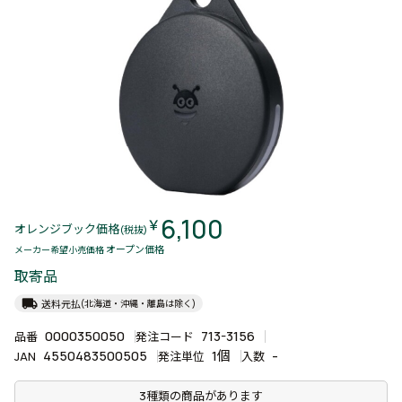
6,100
￥
オレンジブック価格
(税抜)
オープン価格
メーカー希望小売価格
取寄品
local_shipping
送料元払
(北海道・沖縄・離島は除く)
0000350050
713-3156
品番
発注コード
4550483500505
1個
-
JAN
発注単位
入数
3種類の商品があります