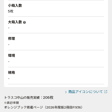
小箱入数
5枚
大箱入数
help
-
修理
-
環境
-
規格
-
商品アイコンについて
206枚
トラスコ中山の販売実績：
※直近1年間
オレンジブック掲載ページ（2026年度版2冊目P.936）