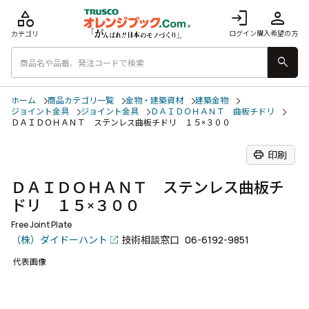
category
login
person
ログイン
購入希望の方
カテゴリ
search
ホーム
商品カテゴリ一覧
金物・建築資材
建築金物
ジョイント金具
ジョイント金具
ＤＡＩＤＯＨＡＮＴ 曲板チドリ
ＤＡＩＤＯＨＡＮＴ ステンレス曲板チドリ １５×３００
print
印刷
ＤＡＩＤＯＨＡＮＴ ステンレス曲板チ
ドリ １５×３００
Free Joint Plate
（株）ダイドーハント
技術相談窓口
06-6192-9851
代表画像