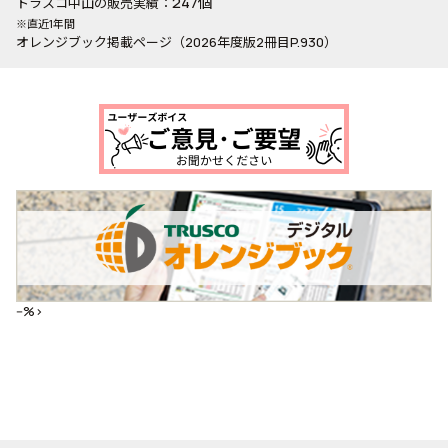
247個
トラスコ中山の販売実績：
※直近1年間
オレンジブック掲載ページ（2026年度版2冊目P.930）
--%>