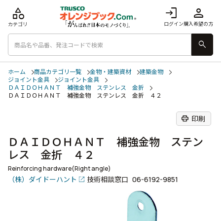
category
login
person
ログイン
購入希望の方
カテゴリ
search
ホーム
商品カテゴリ一覧
金物・建築資材
建築金物
ジョイント金具
ジョイント金具
ＤＡＩＤＯＨＡＮＴ 補強金物 ステンレス 金折
ＤＡＩＤＯＨＡＮＴ 補強金物 ステンレス 金折 ４２
print
印刷
ＤＡＩＤＯＨＡＮＴ 補強金物 ステン
レス 金折 ４２
Reinforcing hardware(Right angle)
（株）ダイドーハント
技術相談窓口
06-6192-9851