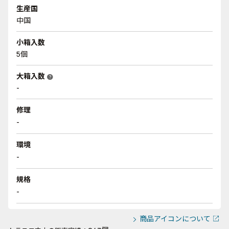
生産国
中国
小箱入数
5個
大箱入数
help
-
修理
-
環境
-
規格
-
商品アイコンについて