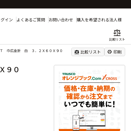
ログイン
よくあるご質問
お問い合わせ
購入を希望される法人様
balance
比較リスト
ＮＴ 巾広金折 白 ３．２Ｘ６０Ｘ９０
balance
print
比較リスト
印刷
０Ｘ９０