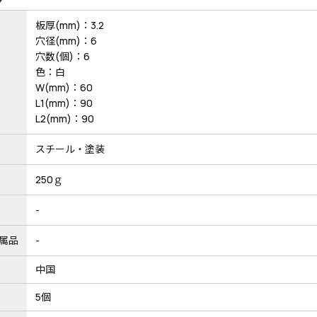
板厚(mm)：3.2
穴径(mm)：6
穴数(個)：6
色：白
W(mm)：60
L1(mm)：90
L2(mm)：90
スチール・塗装
250ｇ
-
属品
-
中国
5個