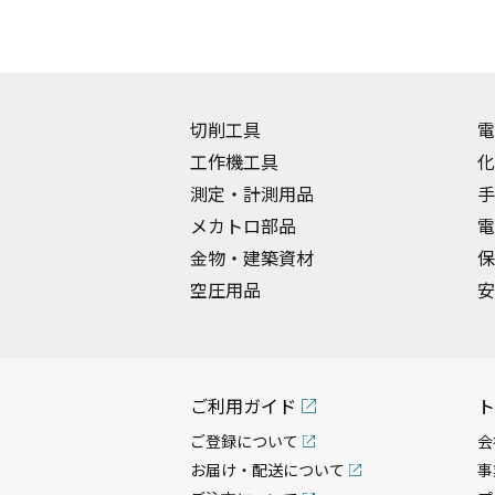
切削工具
電
工作機工具
化
測定・計測用品
手
メカトロ部品
電
金物・建築資材
保
空圧用品
安
ご利用ガイド
ト
ご登録について
会
お届け・配送について
事