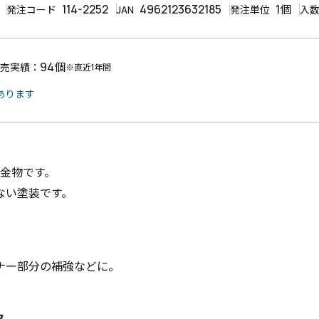
114-2252
4962123632185
1個
発注コード
JAN
発注単位
入
94個
売実績：
※直近1年間
あります
強金物です。
ない塗装です。
ナー部分の補強などに。
ク