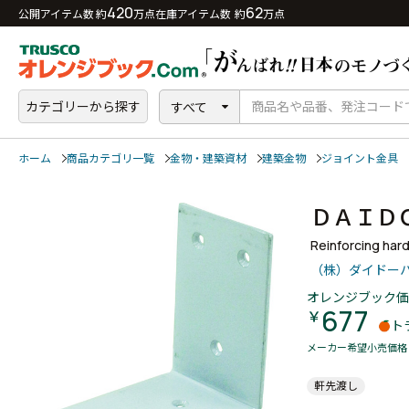
420
62
公開アイテム数 約
万点
在庫アイテム数 約
万点
カテゴリーから探す
すべて
ホーム
商品カテゴリ一覧
金物・建築資材
建築金物
ジョイント金具
ＤＡＩＤ
Reinforcing har
（株）ダイドー
オレンジブック価
677
￥
ト
メーカー希望小売価格
軒先渡し