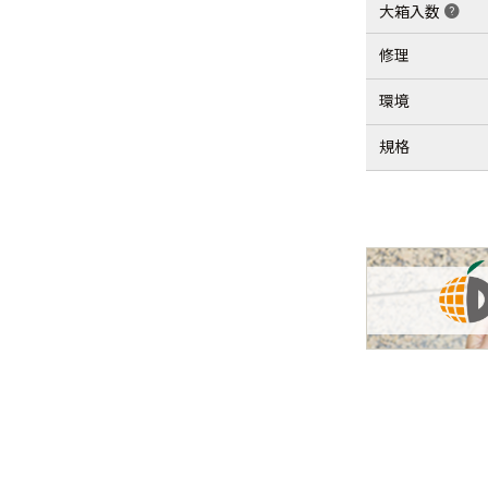
大箱入数
help
修理
環境
規格