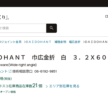
search
ジョイント金具
ＤＡＩＤＯＨＡＮＴ 補強金物 幅広金折
ＤＡＩＤＯＨＡ
ＯＨＡＮＴ 巾広金折 白 ３．２Ｘ６
dware(Wide right angle)
ハント
技術相談窓口
06-6192-9851
格
(税抜)
21
個
ラスコ在庫商品
在庫数
エリア別在庫を見る
オープン価格