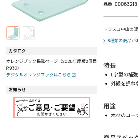
00063218
品番
トラスコ中山の販
8種類の商品が
カタログ
オレンジブック掲載ページ（2026年度版2冊目
特長
P.930）
L字型の補
デジタルオレンジブックはこちら
外観を損ね
お知らせ
用途
木材のコー
商品スペッ