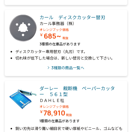
カール ディスクカッター替刃
カール事務器（株）
オレンジブック価格
685~
￥
税抜
3種類の在庫品があります
ディスクカッター専用替刃（丸刃）です。
切れ味が低下した場合は、新しい替刃と交換して下さい。
3
種類の商品一覧へ
ダーレー 裁断機 ペーパーカッタ
ー ５６１型
ＤＡＨＬＥ社
オレンジブック価格
78,910
￥
税抜
1種類の在庫品があります
鋭い刃先は滑り難い細目状で硬い厚紙やビニール、ゴムなども