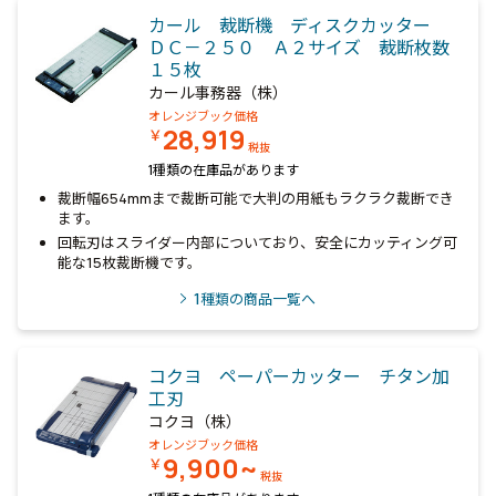
カール 裁断機 ディスクカッター
ＤＣ－２５０ Ａ２サイズ 裁断枚数
１５枚
カール事務器（株）
オレンジブック価格
28,919
￥
税抜
1種類の在庫品があります
裁断幅654mmまで裁断可能で大判の用紙もラクラク裁断でき
ます。
回転刃はスライダー内部についており、安全にカッティング可
能な15枚裁断機です。
1
種類の商品一覧へ
コクヨ ペーパーカッター チタン加
工刃
コクヨ（株）
オレンジブック価格
9,900~
￥
税抜