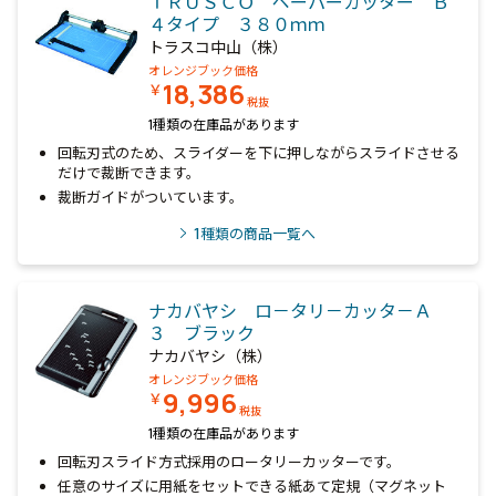
ＴＲＵＳＣＯ ペーパーカッター Ｂ
４タイプ ３８０ｍｍ
トラスコ中山（株）
オレンジブック価格
18,386
￥
税抜
1種類の在庫品があります
回転刃式のため、スライダーを下に押しながらスライドさせる
だけで裁断できます。
裁断ガイドがついています。
1
種類の商品一覧へ
ナカバヤシ ロ－タリ－カッタ－Ａ
３ ブラック
ナカバヤシ（株）
オレンジブック価格
9,996
￥
税抜
1種類の在庫品があります
回転刃スライド方式採用のロータリーカッターです。
任意のサイズに用紙をセットできる紙あて定規（マグネット