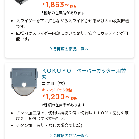
1,863~
￥
税抜
3種類の在庫品があります
スライダーを下に押しながらスライドさせるだけの10枚裁断機
です。
回転刃はスライダー内部についており、安全にカッティング可
能です。
5
種類の商品一覧へ
ＫＯＫＵＹＯ ペーパーカッター用替
刃
コクヨ（株）
オレンジブック価格
1,200~
￥
税抜
2種類の在庫品があります
チタン加工刃で、切れ味持続２倍・切れ味１１０％・刃先の硬
度２．５倍（すべて当社比。
チタン加工あり・なしの場合で比較)
2
種類の商品一覧へ