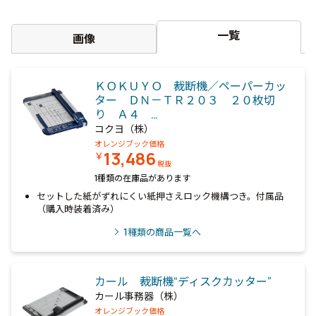
一覧
画像
ＫＯＫＵＹＯ 裁断機／ペーパーカッ
ター ＤＮ－ＴＲ２０３ ２０枚切
り Ａ４ …
コクヨ（株）
オレンジブック価格
13,486
￥
税抜
1種類の在庫品があります
セットした紙がずれにくい紙押さえロック機構つき。付属品
（購入時装着済み）
1
種類の商品一覧へ
カール 裁断機“ディスクカッター”
カール事務器（株）
オレンジブック価格