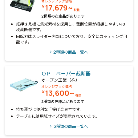
オレンジブック価格
17,679~
￥
税抜
2種類の在庫品があります
紙押さえ板に集光素材を採用し、裁断位置が把握しやすい40
枚裁断機です。
回転刃はスライダー内部についており、安全にカッティング可
能です。
2
種類の商品一覧へ
ＯＰ ペーパー裁断器
オープン工業（株）
オレンジブック価格
13,600~
￥
税抜
3種類の在庫品があります
持ち運びに便利な手提げ金具付です。
テーブルには用紙サイズが表示されています。
3
種類の商品一覧へ