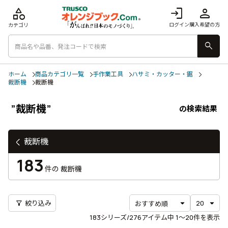
category
login
person
ログイン
購入希望の方
カテゴリ
search
ホーム
商品カテゴリ一覧
手作業工具
ハサミ・カッター・鋸
裁断機
裁断機
”裁断機”
の検索結果
裁断機
183
件の
裁断機
filter_alt
絞り込み
183
シリーズ/276アイテム中
1〜20
件を表示