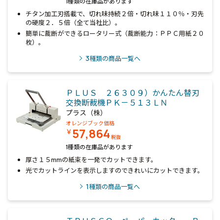
1種類の在庫品があります
チタン加工刃搭載で、切れ味持続２倍・切れ味１１０％・刃先
の硬度２．５倍（全て当社比）。
簡単に裁断ができるロータリー式（裁断能力：ＰＰＣ用紙２０
枚）。
3
種類の商品一覧へ
ＰＬＵＳ ２６３０９）かんたん替刃
交換断裁機ＰＫ－５１３ＬＮ
プラス（株）
オレンジブック価格
57,864
￥
税抜
1種類の在庫品があります
厚さ１５mmの紙束を一発でカットできます。
光でカットラインを表示しますのできれいにカットできます。
1
種類の商品一覧へ