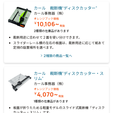
カール 裁断機“ディスクカッター”
カール事務器（株）
オレンジブック価格
10,106~
￥
税抜
2種類の在庫品があります
裁断用途に合わせて２面を使い分けできます。
スライダーレール横の左右の板面は、裁断用途に応じて紙あて
定規の設置場所を選べます。
2
種類の商品一覧へ
カール 裁断機”ディスクカッター・ス
リム”
カール事務器（株）
オレンジブック価格
4,070~
￥
税抜
1種類の在庫品があります
板面が折りたためる軽量モデルのスライド式裁断機「ディスク
カッター・スリム」です。