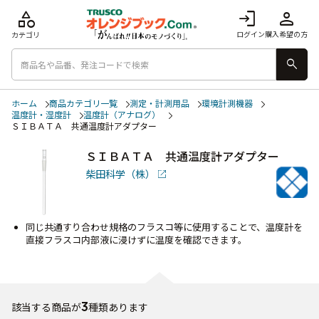
category
login
person
ログイン
購入希望の方
カテゴリ
search
ホーム
商品カテゴリ一覧
測定・計測用品
環境計測機器
温度計・湿度計
温度計（アナログ）
ＳＩＢＡＴＡ 共通温度計アダプター
ＳＩＢＡＴＡ 共通温度計アダプター
柴田科学（株）
同じ共通すり合わせ規格のフラスコ等に使用することで、温度計を
直接フラスコ内部液に浸けずに温度を確認できます。
3
該当する商品が
種類あります