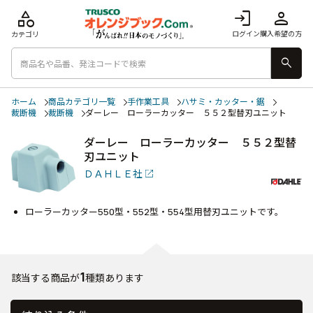
category
login
person
ログイン
購入希望の方
カテゴリ
search
ホーム
商品カテゴリ一覧
手作業工具
ハサミ・カッター・鋸
裁断機
裁断機
ダーレー ローラーカッター ５５２型替刃ユニット
ダーレー ローラーカッター ５５２型替
刃ユニット
ＤＡＨＬＥ社
ローラーカッター550型・552型・554型用替刃ユニットです。
1
該当する商品が
種類あります