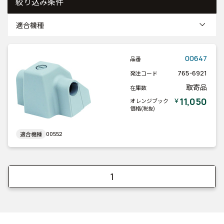
絞り込み条件
適合機種
00647
品番
765-6921
発注コード
取寄品
在庫数
11,050
￥
オレンジブック
価格
(税抜)
00552
適合機種
1