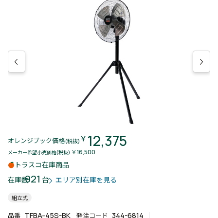
12,375
￥
オレンジブック価格
(税抜)
￥16,500
メーカー希望小売価格(税抜)
トラスコ在庫商品
921
台
在庫数
エリア別在庫を見る
組立式
TFBA-45S-BK
344-6814
品番
発注コード