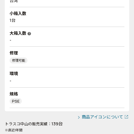
台湾
小箱入数
1台
大箱入数
help
-
修理
修理可能
環境
-
規格
PSE
商品アイコンについて
139台
トラスコ中山の販売実績：
※直近1年間