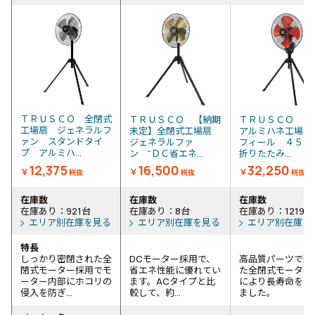
ＴＲＵＳＣＯ 全閉式
ＴＲＵＳＣＯ 【納期
ＴＲＵＳＣＯ 全
工場扇 ジェネラルフ
未定】全閉式工場扇
アルミハネ工場扇
ァン スタンドタイ
ジェネラルファ
フィール ４５
プ アルミハ...
ン “ＤＣ省エネ...
折りたたみ...
12,375
16,500
32,250
￥
￥
￥
税抜
税抜
税抜
在庫数
在庫数
在庫数
在庫あり：921台
在庫あり：8台
在庫あり：1219台
エリア別在庫を見る
エリア別在庫を見る
エリア別在庫を
特長
しっかり密閉された全
DCモーター採用で、
高品質パーツで形
閉式モーター採用でモ
省エネ性能に優れてい
た全閉式モーター
ーター内部にホコリの
ます。ACタイプと比
により長寿命を実
侵入を防ぎ...
較して、約...
ました。