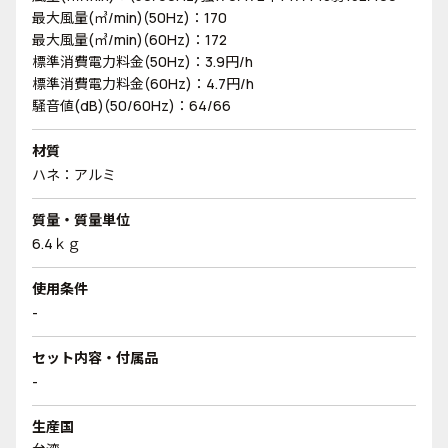
最大風量(㎥/min)(50Hz)：170
最大風量(㎥/min)(60Hz)：172
標準消費電力料金(50Hz)：3.9円/h
標準消費電力料金(60Hz)：4.7円/h
騒音値(dB)(50/60Hz)：64/66
材質
ハネ：アルミ
質量・質量単位
6.4ｋｇ
使用条件
-
セット内容・付属品
-
生産国