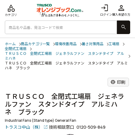
category
login
person
ログイン
購入希望の方
カテゴリ
search
ホーム
商品カテゴリ一覧
環境改善用品
暑さ対策用品
工場扇
全閉式工場扇
ＴＲＵＳＣＯ 全閉式工場扇 ジェネラルファン スタンドタイプ アル
ミハネ
ＴＲＵＳＣＯ 全閉式工場扇 ジェネラルファン スタンドタイプ アルミ
ハネ ブラック
print
印刷
ＴＲＵＳＣＯ 全閉式工場扇 ジェネラ
ルファン スタンドタイプ アルミハ
ネ ブラック
Industrial Fans (Stand type) General Fan
トラスコ中山（株）
技術相談窓口
0120-509-849