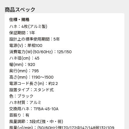
商品スペック
仕様・規格
ハネ：4枚(アルミ製)
保証期間：1年
設計上の標準使用期間：5年
電源(V)：単相100
消費電力(W)(50/60Hz)：125/150
ハネ径(cm)：45
幅(mm)：920
奥行(mm)：795
高さ(mm)：1190～1500
電源コード長さ(m)：約2.2
設置タイプ：スタンド式
色：ブラック
ハネ材質：アルミ
交換用ハネ：TFBA-45-10A
首振り：有
風量調節：3段式(強・中・弱)
風量(㎥/min)：(50/60Hz)強170/172中147/148弱132/109